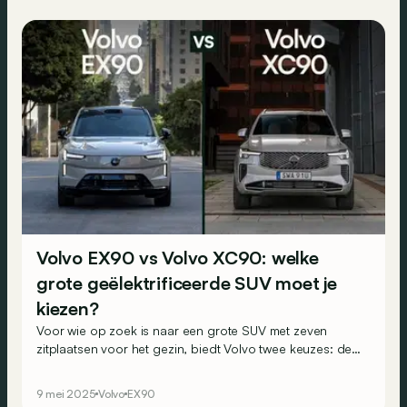
Volvo EX90 vs Volvo XC90: welke
grote geëlektrificeerde SUV moet je
kiezen?
Voor wie op zoek is naar een grote SUV met zeven
zitplaatsen voor het gezin, biedt Volvo twee keuzes: de
nieuwe 100% elektrische EX90 of de XC90 die net is
gemoderniseerd en waarvan de plug-in hybride
9 mei 2025
Volvo
EX90
aandrijflijn opnieuw fiscaal interessant wordt.