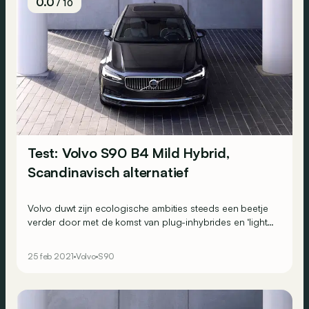
0.0
/ 10
Test: Volvo S90 B4 Mild Hybrid,
Scandinavisch alternatief
Volvo duwt zijn ecologische ambities steeds een beetje
verder door met de komst van plug-inhybrides en ‘light’
hybrides in zijn gamma. Wij namen het stuur van de
onlangs opgefriste S90 in de versie B4 Mild Hybrid,
25 feb 2021
Volvo
S90
tegenwoordig het toegangskaartje van het gamma.