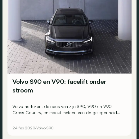
Volvo S90 en V90: facelift onder
stroom
Volvo hertekent de neus van zijn S90, V90 en V90
Cross Country, en maakt meteen van de gelegenheid
gebruik om ze microhybride motoren van 48V aan te
meten.
24 feb 2020
Volvo
S90