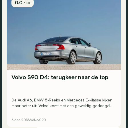
0.0
/ 10
Volvo S90 D4: terugkeer naar de top
De Audi A6, BMW 5-Reeks en Mercedes E-Klasse kijken
maar beter uit: Volvo komt met een geweldig geslaagd
product op de markt. Deze keer kan een outsider de
traditionele Duitsers echt het vuur aan de schenen
6 dec 2016
Volvo
S90
leggen!