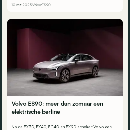
onderscheidt van de concurrentie dankzij tal van
10 mrt 2025
Volvo
ES90
bijzondere details. Hier zijn onze vijf favorieten.
Volvo ES90: meer dan zomaar een
elektrische berline
Na de EX30, EX40, EC40 en EX90 schakelt Volvo een