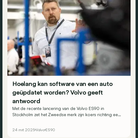
Hoelang kan software van een auto
geüpdatet worden? Volvo geeft
antwoord
Met de recente lancering van de Volvo ES90 in
Stockholm zet het Zweedse merk zijn koers richting een
100% elektrische en geconnecteerde toekomst voort.
Maar naast design en prestaties dringt zich een vaak
24 mrt 2025
Volvo
ES90
over het hoofd geziene, cruciale vraag op: hoelang kan