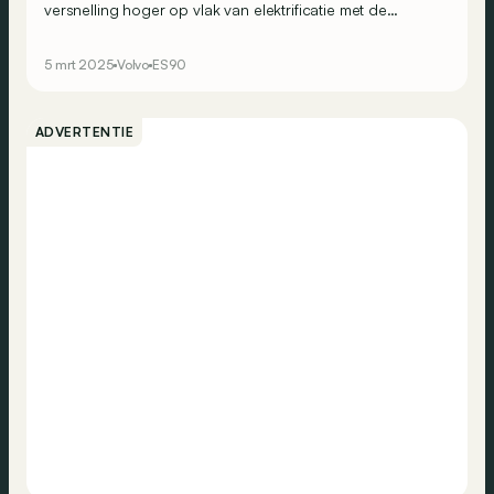
versnelling hoger op vlak van elektrificatie met de
gloednieuwe ES90. Dit model is een technologisch
hoogstandje dat comfort en innovatie combineert en
5 mrt 2025
Volvo
ES90
twijfelaars over de streep wil trekken om afscheid te
nemen van fossiele brandstoffen. De ES90 brengt de
elegantie van een berline, de veelzijdigheid van een
ADVERTENTIE
break en de ruimte van een SUV samen in één premium
model. Tijd voor een ontdekkingstocht.