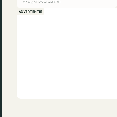
27 aug 2025
Volvo
XC70
ook naar Europa!
ADVERTENTIE