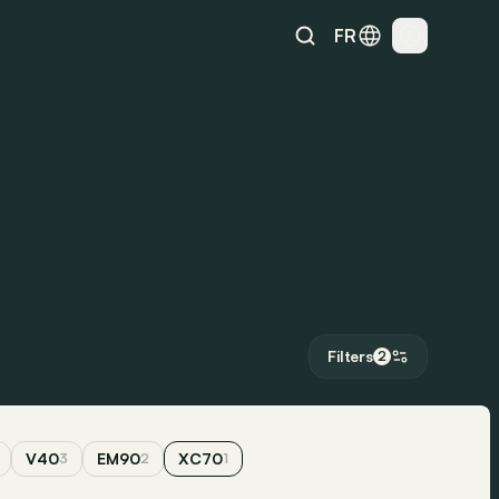
FR
Filters
2
V40
EM90
XC70
3
2
1