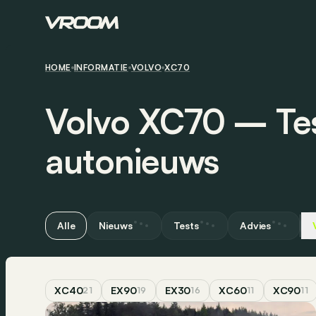
HOME
INFORMATIE
VOLVO
XC70
Volvo XC70 ― Tes
autonieuws
Alle
Nieuws
Tests
Advies
XC40
EX90
EX30
XC60
XC90
21
19
16
11
11