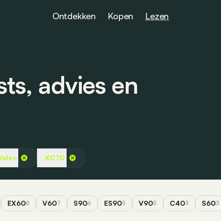
Ontdekken
Kopen
Lezen
ts, advies en
Volvo
XC70
EX60
V60
S90
ES90
V90
C40
S60
8
7
6
5
5
3
3