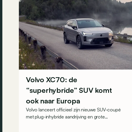
Volvo XC70: de
“superhybride” SUV komt
ook naar Europa
Volvo lanceert officieel zijn nieuwe SUV-coupé
met plug-inhybride aandrijving en grote
elektrische autonomie: de XC70. En belangrijker
nog: dit vooral op China gerichte model komt