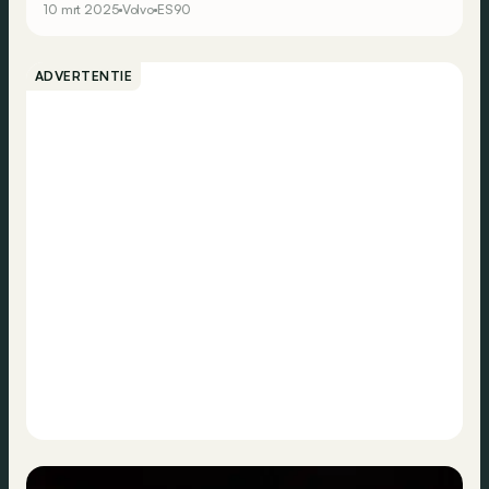
10 mrt 2025
Volvo
ES90
bijzondere details. Hier zijn onze vijf favorieten.
ADVERTENTIE