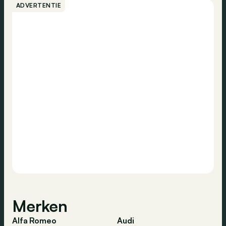
nemen van fossiele brandstoffen. De ES90 brengt de
ADVERTENTIE
elegantie van een berline, de veelzijdigheid van een
break en de ruimte van een SUV samen in één premium
model. Tijd voor een ontdekkingstocht.
Merken
Alfa Romeo
Audi