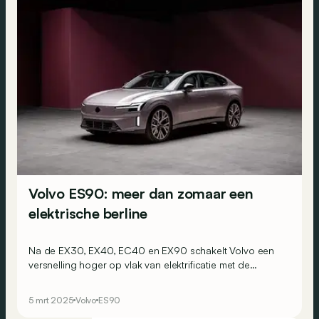
Volvo ES90: meer dan zomaar een
elektrische berline
Na de EX30, EX40, EC40 en EX90 schakelt Volvo een
versnelling hoger op vlak van elektrificatie met de
gloednieuwe ES90. Dit model is een technologisch
hoogstandje dat comfort en innovatie combineert en
5 mrt 2025
Volvo
ES90
twijfelaars over de streep wil trekken om afscheid te