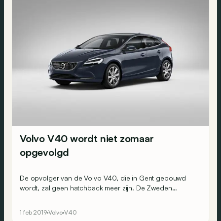
Volvo V40 wordt niet zomaar
opgevolgd
De opvolger van de Volvo V40, die in Gent gebouwd
wordt, zal geen hatchback meer zijn. De Zweden
plannen wel een nieuw compact model, maar dat zou
eerder een crossover of SUV worden.
1 feb 2019
Volvo
V40