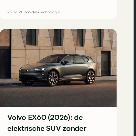
geschiedenis” uitrollen. Maar wat betekent dat
concreet?
23 jan 2026
Volvo
Technologie
Volvo EX60 (2026): de
elektrische SUV zonder