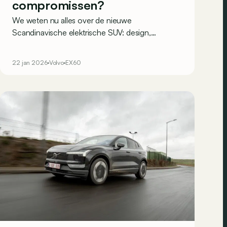
compromissen?
We weten nu alles over de nieuwe
Scandinavische elektrische SUV: design,
actieradius, vermogens, prestaties… Volvo heeft
zelfs de prijzen van de EX60 al bekendgemaakt!
22 jan 2026
Volvo
EX60