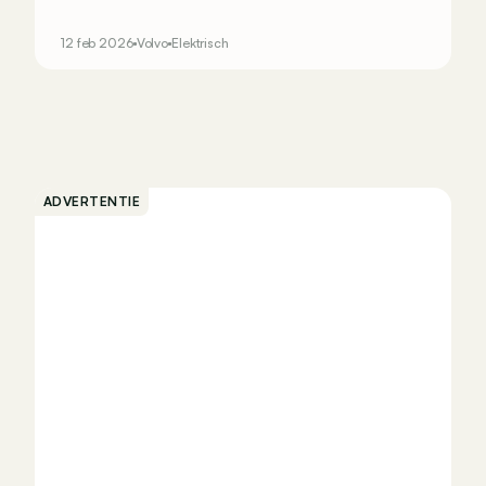
introduceren in zijn elektrische gamma dankzij
het platform van de nieuwe SUV EX60.
12 feb 2026
Volvo
Elektrisch
ADVERTENTIE