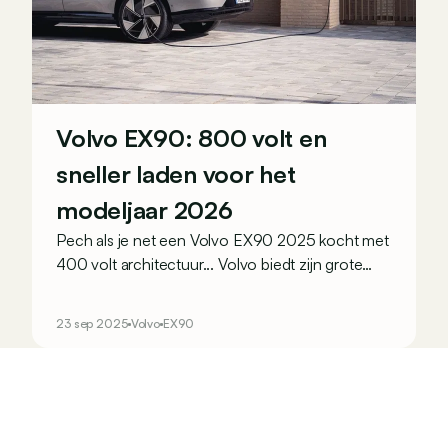
Volvo EX90: 800 volt en
sneller laden voor het
modeljaar 2026
Pech als je net een Volvo EX90 2025 kocht met
400 volt architectuur... Volvo biedt zijn grote
SUV voortaan aan met 800 volt voor het
modeljaar 2026.
23 sep 2025
Volvo
EX90