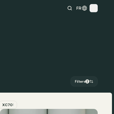
FR
Filters
2
XC70
1