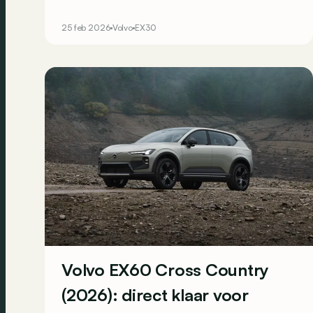
aantrekkelijker maakt, maar ook praktischer. De
Volvo EX30 MY27 krijgt namelijk een verfijnd
25 feb 2026
Volvo
EX30
interieur, extra uitvoeringen en een V2L-functie.
Volvo EX60 Cross Country
(2026): direct klaar voor