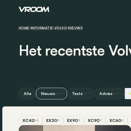
HOME
INFORMATIE
VOLVO
NIEUWS
Het recentste Vo
Alle
Nieuws
Tests
Advies
XC40
EX30
EX90
XC90
XC60
14
9
9
7
4