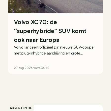
Volvo XC70: de
“superhybride” SUV komt
ook naar Europa
Volvo lanceert officieel zijn nieuwe SUV-coupé
met plug-inhybride aandrijving en grote
elektrische autonomie: de XC70. En belangrijker
nog: dit vooral op China gerichte model komt
27 aug 2025
Volvo
XC70
ook naar Europa!
ADVERTENTIE