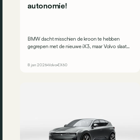
autonomie!
BMW dacht misschien de kroon te hebben
gegrepen met de nieuwe iX3, maar Volvo slaat
terug en biedt maar liefst 810 km actieradius op
de aanstaande EX60! Een rijbereik dat je ook vrij
8 jan 2026
Volvo
EX60
snel weer moet kunnen recupereren aan de
laadpaal…