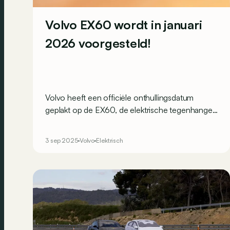
Volvo EX60 wordt in januari
2026 voorgesteld!
Volvo heeft een officiële onthullingsdatum
geplakt op de EX60, de elektrische tegenhanger
van de XC60. Helaas komt die net te laat voor
het Autosalon van Brussel…
3 sep 2025
Volvo
Elektrisch