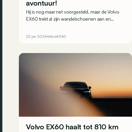
avontuur!
Hij is nog maar net voorgesteld, maar de Volvo
EX60 trekt al zijn wandelschoenen aan en
verschijnt als Cross Country-variant die klaar is
om het avontuur op te zoeken.
22 jan 2026
Volvo
EX60
Volvo EX60 haalt tot 810 km