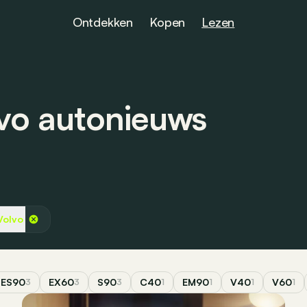
Ontdekken
Kopen
Lezen
lvo autonieuws
Volvo
ES90
EX60
S90
C40
EM90
V40
V60
3
3
3
1
1
1
1