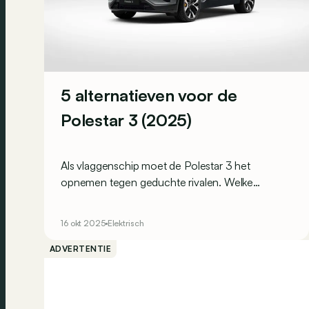
5 alternatieven voor de
Polestar 3 (2025)
Als vlaggenschip moet de Polestar 3 het
opnemen tegen geduchte rivalen. Welke
premium elektrische SUV’s zijn er nog om te
overwegen in dit segment?
16 okt 2025
Elektrisch
ADVERTENTIE