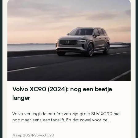
Volvo XC90 (2024): nog een beetje
langer
Volvo verlengt de carrière van zijn grote SUV XC90 met
nog maar eens een facelift. En dat zowel voor de
mildhybride B5 op 48 volt als de plug-inhybride T8.
4 sep 2024
Volvo
XC90