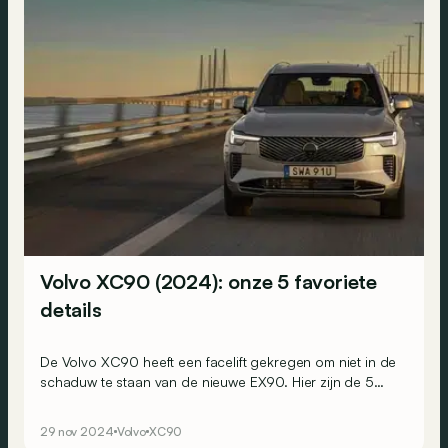
Volvo XC90 (2024): onze 5 favoriete
details
De Volvo XC90 heeft een facelift gekregen om niet in de
schaduw te staan van de nieuwe EX90. Hier zijn de 5
details die ons het meest zijn opgevallen na 48 uur
achter het stuur van de Zweedse SUV.
29 nov 2024
Volvo
XC90