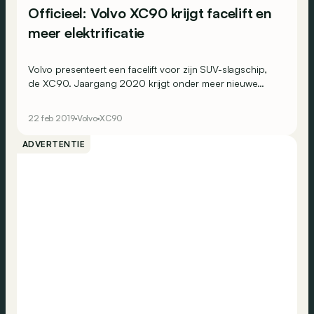
Officieel: Volvo XC90 krijgt facelift en
meer elektrificatie
Volvo presenteert een facelift voor zijn SUV-slagschip,
de XC90. Jaargang 2020 krijgt onder meer nieuwe
geëlektrificeerde motoren, zowel op benzine als diesel.
22 feb 2019
Volvo
XC90
ADVERTENTIE