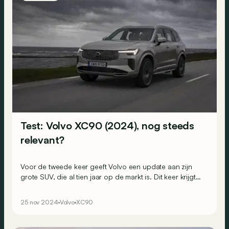
Test: Volvo XC90 (2024), nog steeds
relevant?
Voor de tweede keer geeft Volvo een update aan zijn
grote SUV, die al tien jaar op de markt is. Dit keer krijgt
het model een subtiele facelift aan de buitenkant en een
vernieuwd infotainmentsysteem in het interieur. Onder de
25 nov 2024
Volvo
XC90
motorkap zijn er twee vertrouwde benzinemotoren
beschikbaar (B5 en T8). Kan de XC90 hiermee de
concurrentie blijven trotseren?