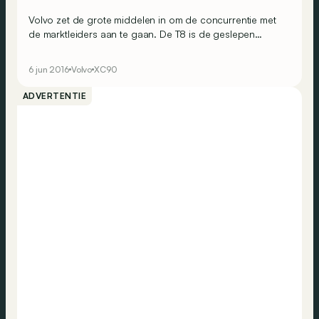
Volvo zet de grote middelen in om de concurrentie met
de marktleiders aan te gaan. De T8 is de geslepen
diamant van het XC90-gamma. Een gammatopper die
ongeveer &euro; 80.000 kost en die Mercedes, Audi en
6 jun 2016
Volvo
XC90
BMW angst moet inboezemen. Maar zijn de ogen van de
Zweed groter dan zijn maag?
ADVERTENTIE