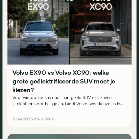
Volvo EX90 vs Volvo XC90: welke
grote geëlektrificeerde SUV moet je
kiezen?
Voor wie op zoek is naar een grote SUV met zeven
zitplaatsen voor het gezin, biedt Volvo twee keuzes: de
nieuwe 100% elektrische EX90 of de XC90 die net is
gemoderniseerd en waarvan de plug-in hybride
9 mei 2025
Volvo
EX90
aandrijflijn opnieuw fiscaal interessant wordt.