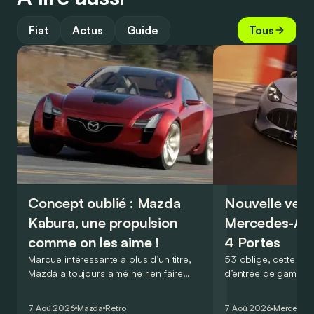
Fiat
Actus
Guide
Tous
Concept oublié : Mazda
Nouvelle vers
Kabura, une propulsion
Mercedes-A
comme on les aime !
4 Portes
Marque intéressante à plus d’un titre,
53 oblige, cette nou
Mazda a toujours aimé ne rien faire
d’entrée de gamme
comme les autres. Ce concept présenté
GT Coupé 4 Portes 
au salon de Détroit en 2006 le prouve
un six-cylindre en li
7 Aoû 2026
Mazda
Retro
7 Aoû 2026
Mercedes