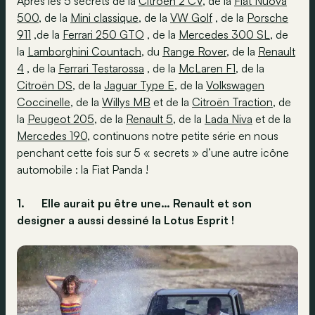
Aprè
s les 5 secrets de la
Citroën 2 CV
, de la
Fiat Nuova
500
, de la
Mini classique
, de la
VW Golf
, de la
Porsche
911
,de la
Ferrari 250 GTO
, de la
Mercedes 300 SL
, de
la
Lamborghini Countach
, du
Range Rover
, de la
Renault
4
, de la
Ferrari Testarossa
, de la
McLaren F1
, de la
Citroën DS
, de la
Jaguar Type E
, de la
Volkswagen
Coccinelle
, de la
Willys MB
et de la
Citroën Traction
, de
la
Peugeot 205
, de la
Renault 5
, de la
Lada Niva
et de la
Mercedes 190
, continuons notre petite série en nous
penchant cette fois sur 5 « secrets
» d’une autre icône
automobile : la Fiat Panda !
1.
Elle aurait pu être une… Renault et son
designer a aussi dessiné la Lotus Esprit !