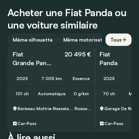
Acheter une Fiat Panda ou
une voiture similaire
Même silhouette
Même motorisation
Tous
Fiat
20 495 €
Fiat
Grande Panda
Panda
2025
7 005 km
Essence
2025
2 
101 ch
Automatique
0 g/km
70 ch
Manu
Bariseau Mottrie Roeselare Noord
Roeselare
Garage De Rock
Car-Pass
Car-Pass
À lire aussi