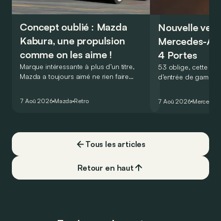
Concept oublié : Mazda
Nouvelle vers
Kabura, une propulsion
Mercedes-A
comme on les aime !
4 Portes
Marque intéressante à plus d’un titre,
53 oblige, cette nou
Mazda a toujours aimé ne rien faire
d’entrée de gamme
comme les autres. Ce concept présenté
GT Coupé 4 Portes 
au salon de Détroit en 2006 le prouve
un six-cylindre en li
7 Aoû 2026
Mazda
Retro
7 Aoû 2026
Mercedes
de la plus belle des manières…
moins…
Tous les articles
Retour en haut