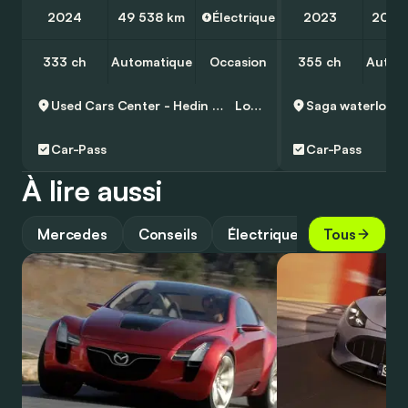
2024
49 538 km
Électrique
2023
20 4
333 ch
Automatique
Occasion
355 ch
Autom
Used Cars Center - Hedin Automotive Lokeren
Lokeren
Saga waterloo
B
Car-Pass
Car-Pass
À lire aussi
Mercedes
Conseils
Électrique
Tous
Guide