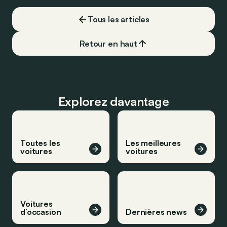
devoir chercher la moindre pompe à
carburant, ni borne de recharge. Est-ce
Tous les articles
vrai ?
Retour en haut
Explorez davantage
Toutes les
Les meilleures
voitures
voitures
Voitures
d’occasion
Dernières news