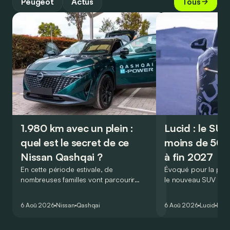
Peugeot
Actus
Tous
1.980 km avec un plein :
Lucid : le SU
quel est le secret de ce
moins de 50.
Nissan Qashqai ?
à fin 2027
En cette période estivale, de
Évoqué pour la prem
nombreuses familles vont parcourir
le nouveau SUV d’e
2.000 km durant leurs vacances.
Lucid devait initialem
Visiblement, en optant pour le Nissan
gamme du constructeu
6 Aoû 2026
Nissan
Qashqai
6 Aoû 2026
Lucid
Élec
Qashqai e-Power, il serait possible de
l’année 2026.
couvrir toute cette distance… sans