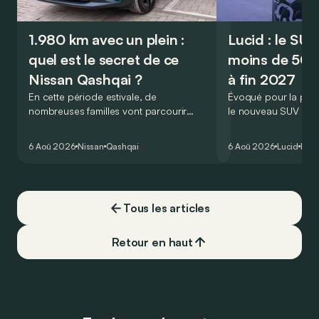
1.980 km avec un plein :
Lucid : le SU
quel est le secret de ce
moins de 50.
Nissan Qashqai ?
à fin 2027
En cette période estivale, de
Évoqué pour la prem
nombreuses familles vont parcourir
le nouveau SUV d’e
2.000 km durant leurs vacances.
Lucid devait initialem
Visiblement, en optant pour le Nissan
gamme du constructeu
6 Aoû 2026
Nissan
Qashqai
6 Aoû 2026
Lucid
Élec
Qashqai e-Power, il serait possible de
l’année 2026.
couvrir toute cette distance… sans
devoir chercher la moindre pompe à
carburant, ni borne de recharge. Est-ce
Tous les articles
vrai ?
Retour en haut