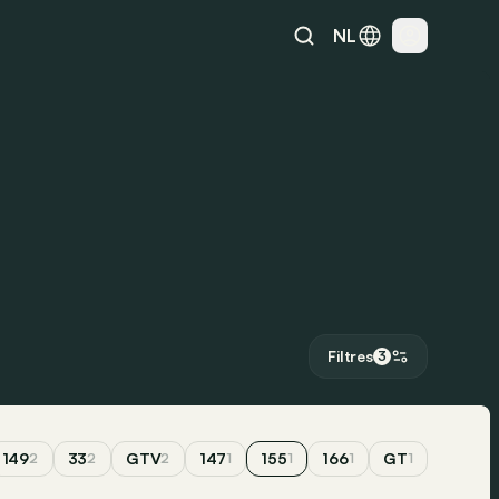
NL
Filtres
3
149
33
GTV
147
155
166
GT
2
2
2
1
1
1
1