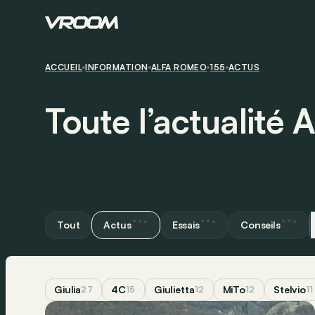
ACCUEIL
INFORMATION
ALFA ROMEO
155
ACTUS
Toute l’actualité
Tout
Actus
Essais
Conseils
Giulia
4C
Giulietta
MiTo
Stelvio
27
15
12
12
11