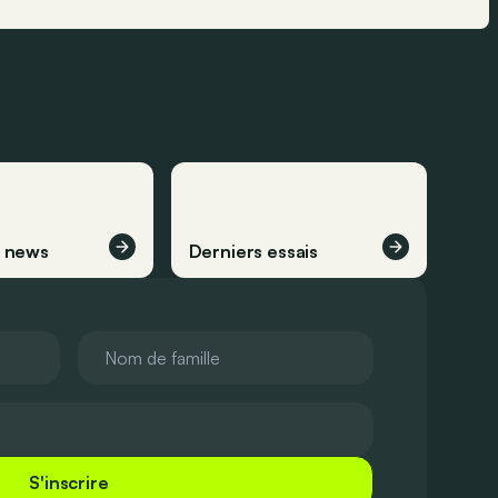
s news
Derniers essais
S'inscrire