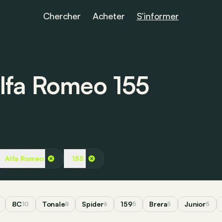
Chercher
Acheter
S’informer
 Alfa Romeo 155
Alfa Romeo
155
8C
Tonale
Spider
159
Brera
Junior
10
8
6
5
5
5