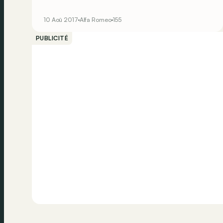
l’effet d’une bombe chez les puristes, tous
effrayés&nbsp;: en effet, la nouvelle venue est
10 Aoû 2017
Alfa Romeo
155
une traction avant et non une propulsion&nbsp;!
Pour se faire pardonner, Alfa Romeo prévoit tout
PUBLICITÉ
de même une version V6 et une Q4, censée
rappeler le pedigree sportif du modèle.</p> <br>
<br><br><br>