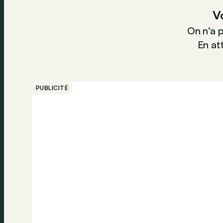
V
On n’a 
En att
PUBLICITÉ