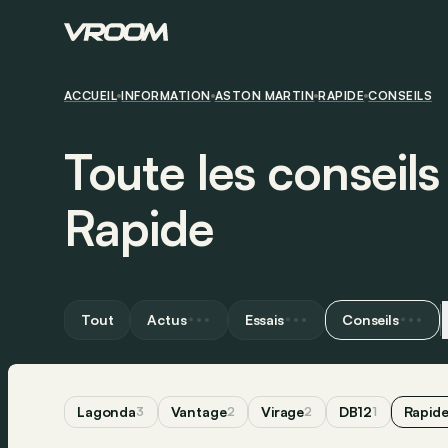
ACCUEIL
INFORMATION
ASTON MARTIN
RAPIDE
CONSEILS
Toute les conseil
Rapide
Tout
Actus
Essais
Conseils
Lagonda
Vantage
Virage
DB12
Rapid
3
2
2
1