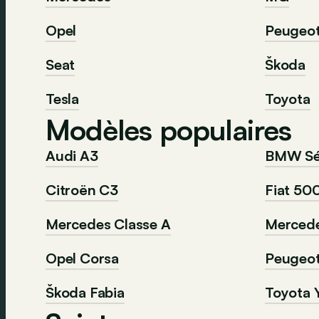
Opel
Peugeo
Seat
Škoda
Tesla
Toyota
Modèles populaires
Audi A3
BMW Sér
Citroën C3
Fiat 50
Mercedes Classe A
Mercede
Opel Corsa
Peugeo
Škoda Fabia
Toyota Y