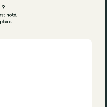
 ?
st noté.
plaire.