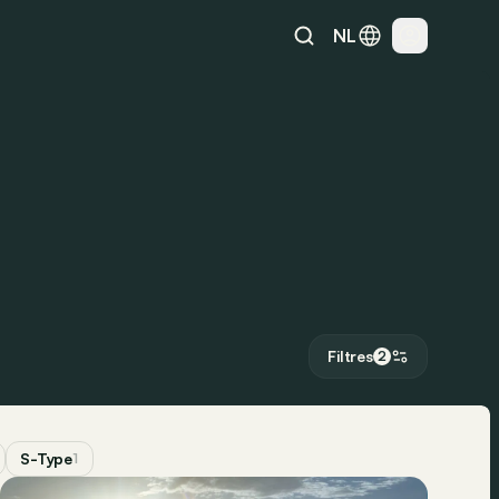
NL
Filtres
2
S-Type
1