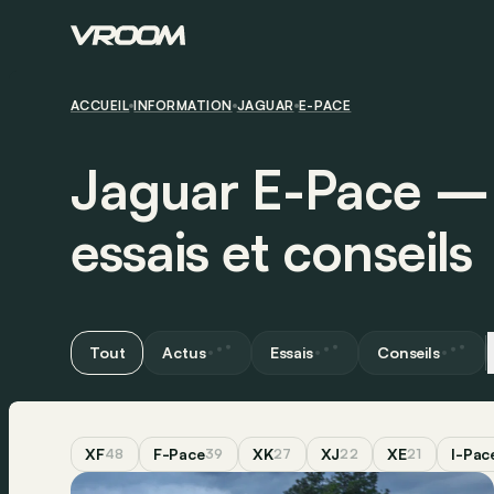
ACCUEIL
INFORMATION
JAGUAR
E-PACE
Jaguar E-Pace ― 
essais et conseils
Tout
Actus
Essais
Conseils
XF
F-Pace
XK
XJ
XE
I-Pac
48
39
27
22
21