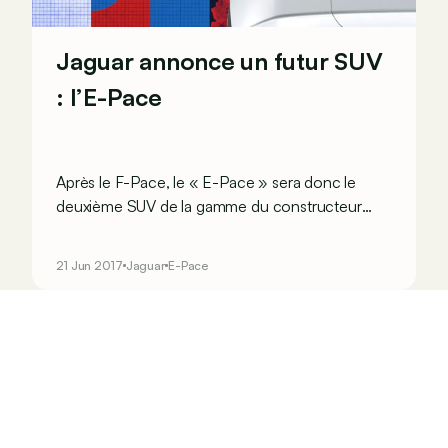
Jaguar annonce un futur SUV
: l’E-Pace
Après le F-Pace, le « E-Pace » sera donc le
deuxième SUV de la gamme du constructeur
britannique. Si l’on se réfère à son nom, ce
modèle devrait logiquement se situer un cran
21 Jun 2017
Jaguar
E-Pace
sous le F-Pace…