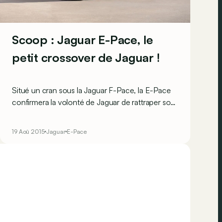
Scoop : Jaguar E-Pace, le
petit crossover de Jaguar !
Situé un cran sous la Jaguar F-Pace, la E-Pace
confirmera la volonté de Jaguar de rattraper son
retard sur le segment des crossover ! Avec ce
modèle, qui n'est officiellement pas confirmé, la
19 Aoû 2015
Jaguar
E-Pace
marque britannique ira concurrencer les BMW
X1, Mercedes GLA et autres Audi Q3.