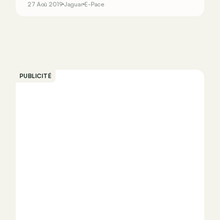
27 Aoû 2019
Jaguar
E-Pace
nous attardons sur le plus petit modèle du
catalogue Jaguar&nbsp;: le SUV E-Pace.
PUBLICITÉ