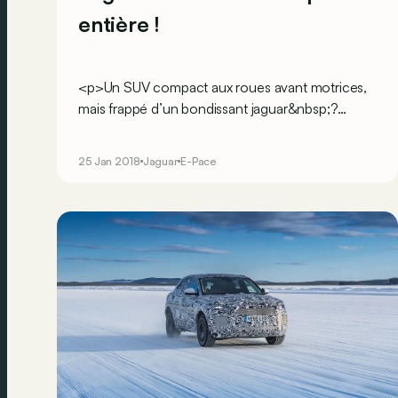
entière !
<p>Un SUV compact aux roues avant motrices,
mais frappé d’un bondissant jaguar&nbsp;?
Serions-nous en présence d’une
usurpatrice&nbsp;? Le Britannique a osé lancé
25 Jan 2018
Jaguar
E-Pace
un concurrent aux Audi Q3, BMW X1 et autres
Mercedes GLA. Non sans talent, d’ailleurs…</p>
<br><br><br><br>