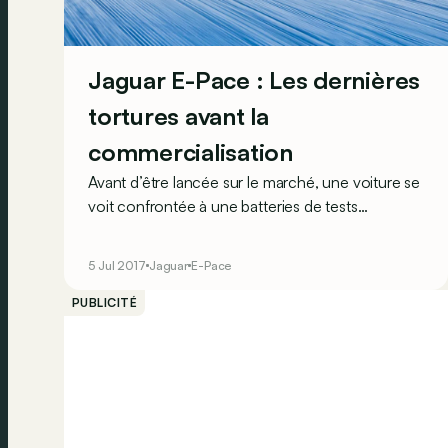
Jaguar E-Pace : Les dernières
tortures avant la
commercialisation
Avant d’être lancée sur le marché, une voiture se
voit confrontée à une batteries de tests
éprouvants. Et dans le cas du dernier SUV de
Jaguar, l’E-Pace, cette séance de tests
5 Jul 2017
Jaguar
E-Pace
s’apparente à une véritable torture !
PUBLICITÉ