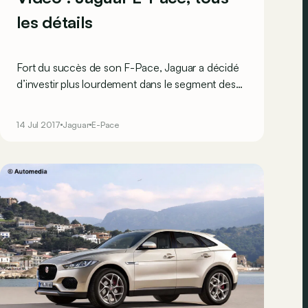
les détails
Fort du succès de son F-Pace, Jaguar a décidé
d’investir plus lourdement dans le segment des
SUV ! Voici donc le E-Pace, se situant sous le
premier nommé, en attendant l’i-Pace, le SUV
14 Jul 2017
Jaguar
E-Pace
tout électrique attendu pour l’année prochaine.