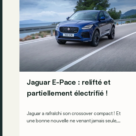
Jaguar E-Pace : relifté et
partiellement électrifié !
Jaguar a rafraîchi son crossover compact ! Et
une bonne nouvelle ne venant jamais seule,
sachez qu’une version hybride plug-in sera
désormais au programme !