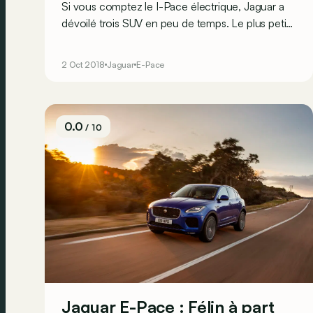
Si vous comptez le I-Pace électrique, Jaguar a
dévoilé trois SUV en peu de temps. Le plus petit
est cet E-Pace. Contrairement à ce que suggère
le « E », il n'a pas de moteur électrique : nous
2 Oct 2018
Jaguar
E-Pace
avons essayé le plus puissant diesel de la
gamme.
0.0
/ 10
Jaguar E-Pace : Félin à part