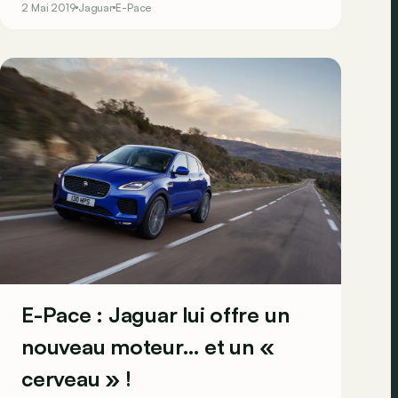
2 Mai 2019
Jaguar
E-Pace
spéciale ?
E-Pace : Jaguar lui offre un
nouveau moteur… et un «
cerveau » !