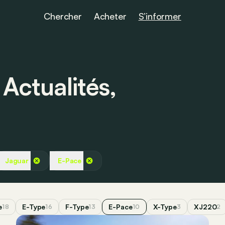
Chercher
Acheter
S’informer
Actualités,
Jaguar
E-Pace
e
E-Type
F-Type
E-Pace
X-Type
XJ220
18
16
13
10
3
2