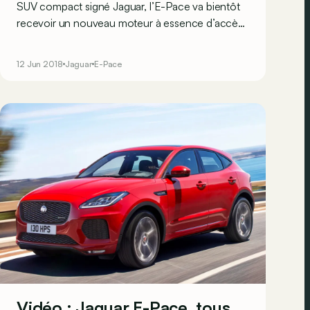
SUV compact signé Jaguar, l’E-Pace va bientôt
recevoir un nouveau moteur à essence d’accès.
Ainsi que de nouveaux équipements. Dont un
système d’intelligence artificielle. Des raisons
12 Jun 2018
Jaguar
E-Pace
supplémentaires de craquer ?
Vidéo : Jaguar E-Pace, tous