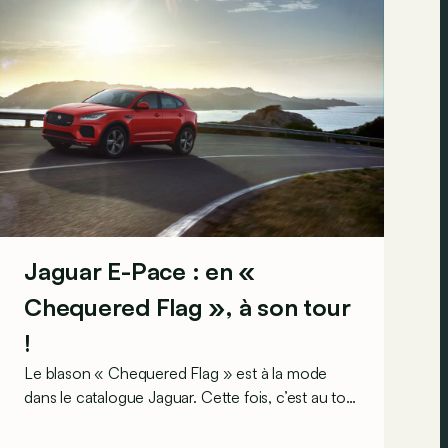
Jaguar E-Pace : en «
Chequered Flag », à son tour
!
Le blason « Chequered Flag » est à la mode
dans le catalogue Jaguar. Cette fois, c’est au tour
du petit SUV E-Pace d’en jouir. Avec quels
avantages à la clé si l’on craque pour cette série