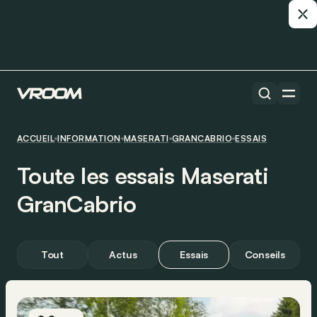
ACCUEIL
INFORMATION
MASERATI
GRANCABRIO
ESSAIS
Toute les essais Maserati
GranCabrio
Tout
Actus
Essais
Conseils