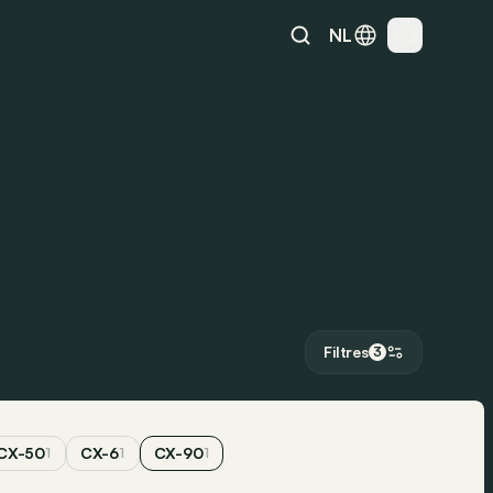
NL
Filtres
3
CX-50
CX-6
CX-90
1
1
1