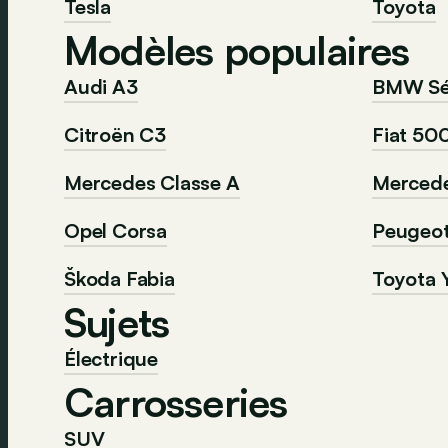
Tesla
Toyota
Modèles populaires
Audi A3
BMW Sér
Citroën C3
Fiat 50
Mercedes Classe A
Mercede
Opel Corsa
Peugeo
Škoda Fabia
Toyota Y
Sujets
Électrique
Carrosseries
SUV