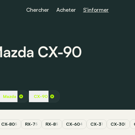
Chercher
Acheter
S’informer
é Mazda CX-90
Mazda
CX-90
CX-80
RX-7
RX-8
CX-60
CX-3
CX-30
5
5
5
4
1
1