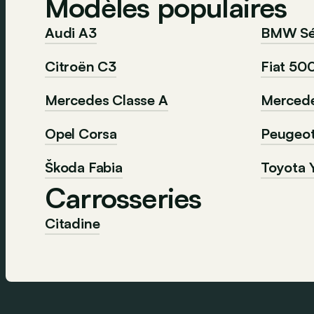
Modèles populaires
Audi A3
BMW Sér
Citroën C3
Fiat 50
Mercedes Classe A
Mercede
Opel Corsa
Peugeo
Škoda Fabia
Toyota Y
Carrosseries
Citadine