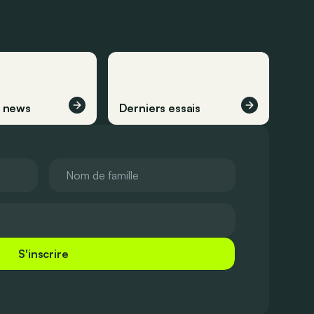
s news
Derniers essais
S'inscrire