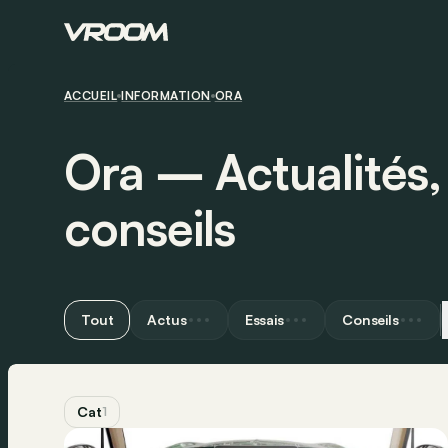
ACCUEIL
INFORMATION
ORA
Ora ― Actualités, 
conseils
Tout
Actus
Essais
Conseils
Cat
1