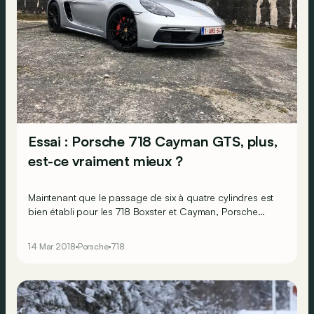
Essai : Porsche 718 Cayman GTS, plus,
est-ce vraiment mieux ?
Maintenant que le passage de six à quatre cylindres est
bien établi pour les 718 Boxster et Cayman, Porsche
propose des versions plus radicales de ces modèles.
Les trois lettres "GTS" apportent-elles une vraie valeur
14 Mar 2018
Porsche
718
ajoutée ? C’est ce que nous avons cherché à savoir
avec la Porsche 718 Cayman GTS.