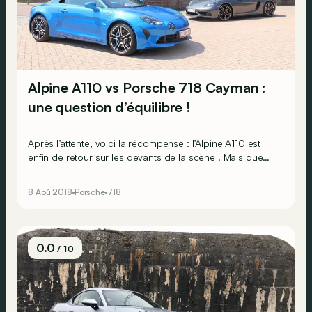
Alpine A110 vs Porsche 718 Cayman :
une question d’équilibre !
Après l’attente, voici la récompense : l’Alpine A110 est
enfin de retour sur les devants de la scène ! Mais que
vaut la « descendance » face à la référence signée
Porsche ? Réponse au terme d’un ballet orchestré avec
8 Aoû 2018
Porsche
718
la Berlinette et le Cayman en
guest stars
.
0.0
/ 10