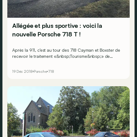
Allégée et plus sportive : voici la
nouvelle Porsche 718 T !
Après la 911, c’est au tour des 718 Cayman et Boxster de
recevoir le traitement «&nbsp;Tourisme&nbsp;» de
Porsche. La recette est simple&nbsp;: moins de poids,
plus d'options sportives et, logiquement, plus de
19 Déc 2018
Porsche
718
fun&nbsp;!