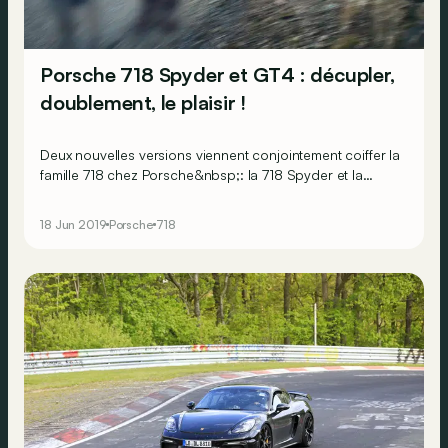
Porsche 718 Spyder et GT4 : décupler,
doublement, le plaisir !
Deux nouvelles versions viennent conjointement coiffer la
famille 718 chez Porsche&nbsp;: la 718 Spyder et la
Cayman GT4. Des modèles exclusifs qui marquent le
retour d’un 6 cylindres 4.0 atmosphérique sous le capot
18 Jun 2019
Porsche
718
des «&nbsp;petites&nbsp;» Porsche. Il développe 420
ch… au travers d’une boîte manuelle&nbsp;!