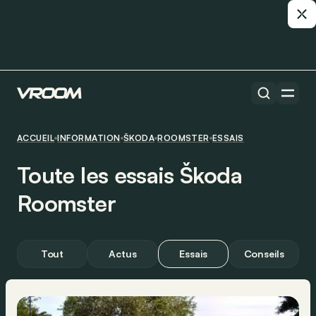
ACCUEIL
INFORMATION
ŠKODA
ROOMSTER
ESSAIS
Toute les essais Škoda
Roomster
Tout
Actus
Essais
Conseils