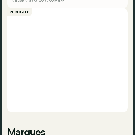
24 Jan 2007
Škoda
Roomster
radicalement différent, mais néanmoins attirant. En plus
du design, Skoda propose une finition VW, ainsi que
PUBLICITÉ
des moteurs sobres mais efficaces. Le tout pour un prix
compétitif… Une combinaison gagnante ?
Marques