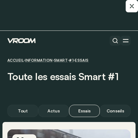
ACCUEIL
INFORMATION
SMART
#1
ESSAIS
Toute les essais Smart #1
Tout
Actus
Essais
Conseils