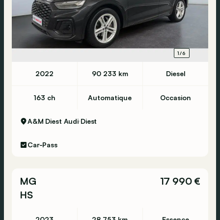
1/6
2022
90 233 km
Diesel
163 ch
Automatique
Occasion
A&M Diest Audi
Diest
Car-Pass
MG
17 990 €
HS
2023
28 753 km
Essence