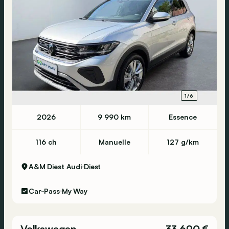
1/6
2026
9 990 km
Essence
116 ch
Manuelle
127 g/km
A&M Diest Audi
Diest
Car-Pass
My Way
Volkswagen
33 690 €