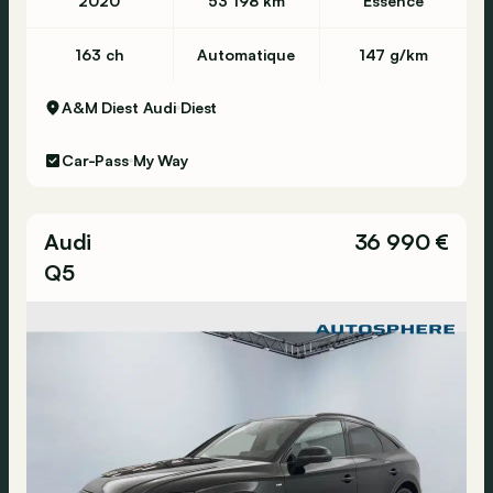
2020
53 198 km
Essence
163 ch
Automatique
147 g/km
A&M Diest Audi
Diest
Car-Pass
My Way
Audi
36 990 €
Q5