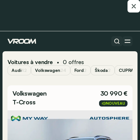
Voitures à vendre
0
offres
•
Audi
42
Volkswagen
24
Ford
2
Škoda
2
CUPRA
1
Volkswagen
30 990 €
T-Cross
NOUVEAU