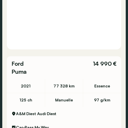
Ford
14 990 €
Puma
2021
77 328 km
Essence
125 ch
Manuelle
97 g/km
A&M Diest Audi
Diest
Car-Pass
My Way