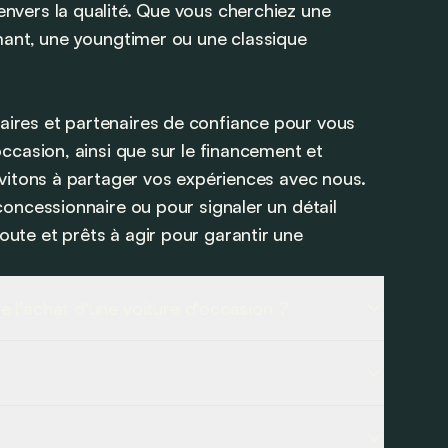
nvers la qualité. Que vous cherchiez une
rmant, une youngtimer ou une classique
ires et partenaires de confiance pour vous
ccasion, ainsi que sur le financement et
nvitons à partager vos expériences avec nous.
concessionnaire ou pour signaler un détail
ute et prêts à agir pour garantir une
de l'achat d'une voiture d'occasion ?
s : certificat d'immatriculation, certificat de
 Vérifiez particulièrement la correspondance du
s permettra de comparer plusieurs annonces de
x de carrosserie aux vitres, de la rouille à la
e visualiser les caractéristiques principales des