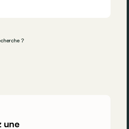
echerche ?
z une