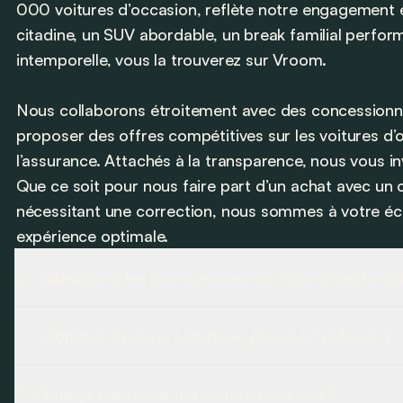
000 voitures d’occasion, reflète notre engagement e
citadine, un SUV abordable, un break familial perfo
intemporelle, vous la trouverez sur Vroom.
Nous collaborons étroitement avec des concessionna
proposer des offres compétitives sur les voitures d’o
l’assurance. Attachés à la transparence, nous vous i
Que ce soit pour nous faire part d’un achat avec un 
nécessitant une correction, nous sommes à votre éco
expérience optimale.
01
Quels sont les points essentiels à contrôler lors 
L'achat d'une voiture d'occasion commence par les document
02
Comment puis-je comparer plusieurs voitures ?
conformité, contrôle technique et Car-Pass sont cruciaux.
numéro de châssis et le kilométrage.
Nous travaillons sur une nouvelle fonctionnalité qui vou
Ensuite, la carrosserie requiert votre attention : des panneau
03
Puis-je faire livrer ma voiture chez moi ?
voitures côte à côte. Cette fonctionnalité vous permettra d