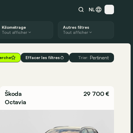
NL
Kilométrage
Autres filtres
Tout afficher
Tout afficher
Pertinent
herche
Effacer les filtres
Trier:
Škoda
29 700 €
Octavia