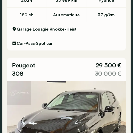
2024
33 989 km
Hybride
180 ch
Automatique
37 g/km
Garage Louagie
Knokke-Heist
Car-Pass
Spoticar
Peugeot
29 500 €
308
30 000 €