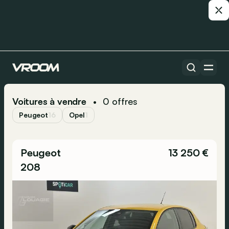
Voitures à vendre
0
offres
•
Peugeot
16
Opel
1
Peugeot
13 250 €
208