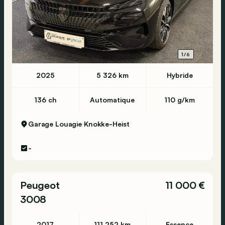
1/6
2025
5 326 km
Hybride
136 ch
Automatique
110 g/km
Garage Louagie
Knokke-Heist
-
Peugeot
11 000 €
3008
2017
111 252 km
Essence