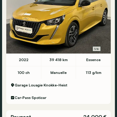
1/6
2022
39 418 km
Essence
100 ch
Manuelle
113 g/km
Garage Louagie
Knokke-Heist
Car-Pass
Spoticar
Peugeot
24 000 €