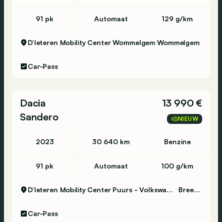
91 pk
Automaat
129 g/km
D’Ieteren Mobility Center Wommelgem
Wommelgem
Car-Pass
Dacia
13 990 €
Sandero
NIEUW
2023
30 640 km
Benzine
91 pk
Automaat
100 g/km
D’Ieteren Mobility Center Puurs - Volkswagen & Commercial Vehicles
Breendonk
Car-Pass