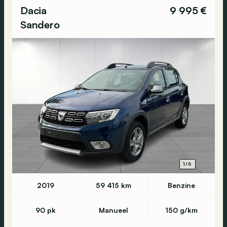
Dacia
9 995 €
Sandero
1/6
2019
59 415 km
Benzine
90 pk
Manueel
150 g/km