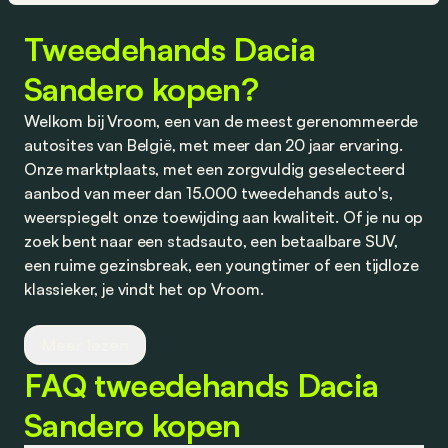
Tweedehands Dacia
Sandero kopen?
Welkom bij Vroom, een van de meest gerenommeerde
autosites van België, met meer dan 20 jaar ervaring.
Onze marktplaats, met een zorgvuldig geselecteerd
aanbod van meer dan 15.000 tweedehands auto's,
weerspiegelt onze toewijding aan kwaliteit. Of je nu op
zoek bent naar een stadsauto, een betaalbare SUV,
een ruime gezinsbreak, een youngtimer of een tijdloze
klassieker, je vindt het op Vroom.
Wij werken nauw samen met vertrouwde dealers en
Meer lezen
partners om je competitieve aanbiedingen te bieden
FAQ tweedehands Dacia
op tweedehands auto's, evenals op financiering en
verzekering. Transparantie staat bij ons centraal, en
Sandero kopen
we nodigen je uit om je ervaringen met ons te delen.