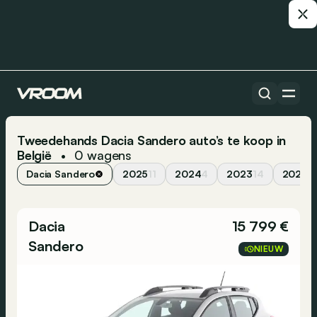
Tweedehands Dacia Sandero auto’s te koop in
België
0
wagens
•
Dacia Sandero
2025
11
2024
4
2023
14
2022
8
Dacia
15 799 €
Sandero
NIEUW