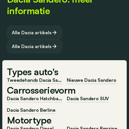
Lees volledig artikel
auto’s worden aangekondigd gaat de Dacia Sandero
informatie
tegen de stroom in. Hij is namelijk verkrijgbaar vanaf 8.990
Lees volledig artikel
euro. Maar wat krijg je in een auto voor die prijs?
Alle Dacia artikels
Lees volledig artikel
Alle Dacia artikels
Types auto's
Tweedehands Dacia Sandero
Nieuwe Dacia Sandero
Carrosserievorm
Dacia Sandero Hatchback
Dacia Sandero SUV
Dacia Sandero Berline
Motortype
Dacia Sandero Diesel
Dacia Sandero Benzine