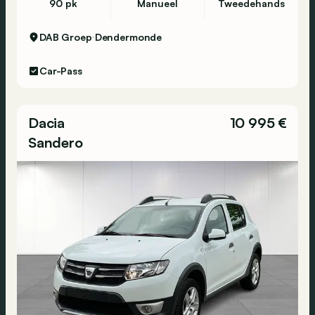
90 pk
Manueel
Tweedehands
DAB Groep
Dendermonde
Car-Pass
Dacia
10 995 €
Sandero