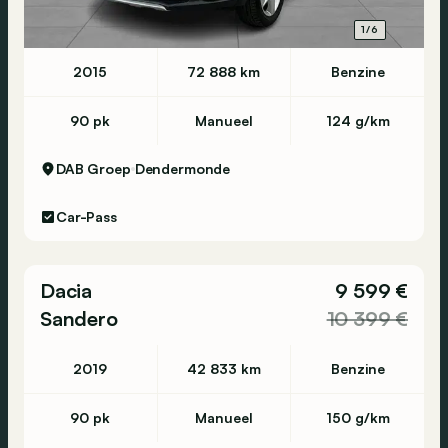
1/6
2015
72 888 km
Benzine
90 pk
Manueel
124 g/km
DAB Groep
Dendermonde
Car-Pass
Dacia
9 599 €
Sandero
10 399 €
2019
42 833 km
Benzine
90 pk
Manueel
150 g/km