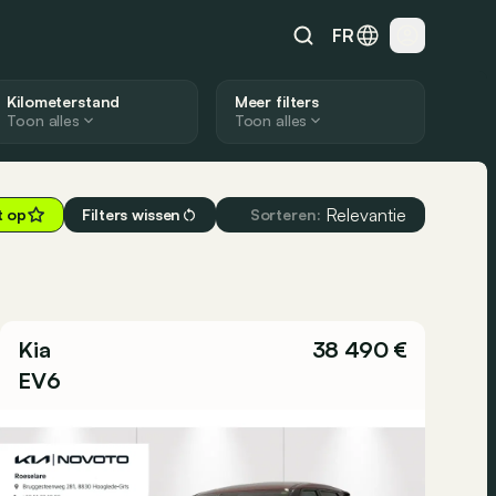
FR
Kilometerstand
Meer filters
Toon alles
Toon alles
Relevantie
t op
Filters wissen
Sorteren:
Kia
38 490 €
EV6