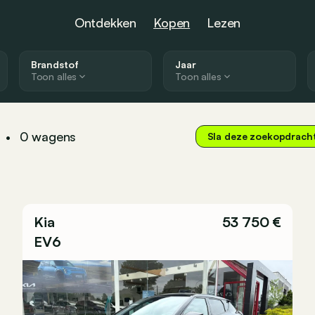
Ontdekken
Kopen
Lezen
Brandstof
Jaar
Toon alles
Toon alles
0
wagens
•
Sla deze zoekopdrach
Kia
53 750 €
EV6