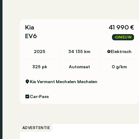
Kia
41 990 €
EV6
NIEUW
2025
34 135 km
Elektrisch
325 pk
Automaat
0 g/km
Kia Vermant Mechelen
Mechelen
Car-Pass
ADVERTENTIE