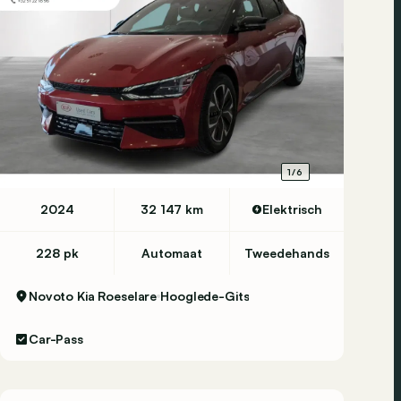
1/6
2024
32 147 km
Elektrisch
228 pk
Automaat
Tweedehands
Novoto Kia Roeselare
Hooglede-Gits
Car-Pass