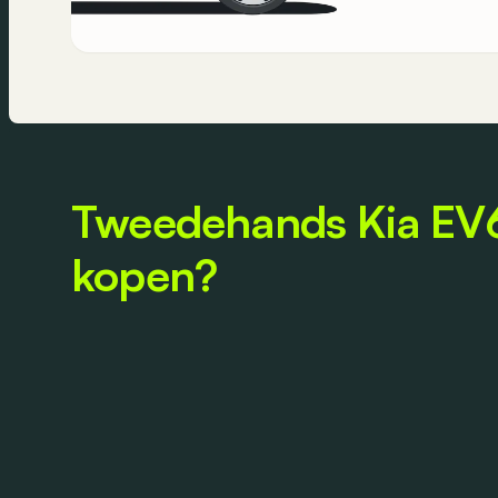
Tweedehands Kia EV
kopen?