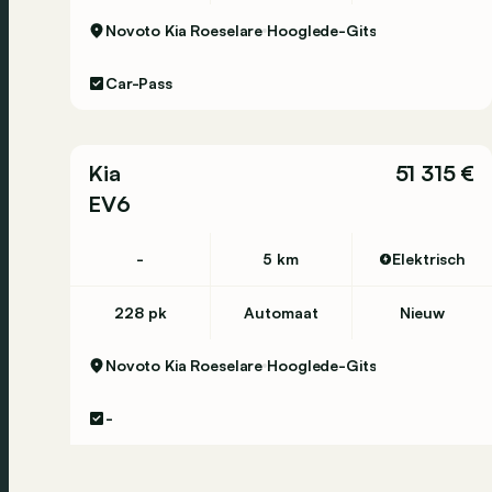
Novoto Kia Roeselare
Hooglede-Gits
Car-Pass
Kia
51 315 €
EV6
-
5 km
Elektrisch
228 pk
Automaat
Nieuw
Novoto Kia Roeselare
Hooglede-Gits
-