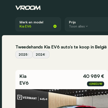
Merk en model
Prijs
Toon alles
Tweedehands Kia EV6 auto’s te koop in België
2025
5
2024
1
Kia
40 989 €
EV6
NIEUW