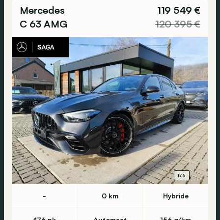
Mercedes
119 549 €
C 63 AMG
120 395 €
1/6
-
0 km
Hybride
476 pk
Automaat
156 g/km