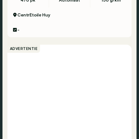
CentrEtoile
Huy
-
ADVERTENTIE