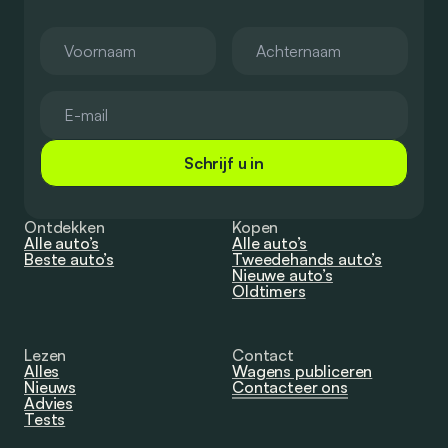
Schrijf u in
Ontdekken
Kopen
Alle auto’s
Alle auto’s
Beste auto’s
Tweedehands auto’s
Nieuwe auto’s
Oldtimers
Lezen
Contact
Alles
Wagens publiceren
Nieuws
Contacteer ons
Advies
Tests