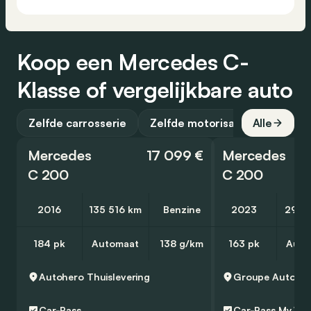
Koop een Mercedes C-
Klasse of vergelijkbare auto
Zelfde carrosserie
Zelfde motorisatie
Alle
Mercedes
17 099 €
Mercedes
C 200
C 200
2016
135 516 km
Benzine
2023
29 3
184 pk
Automaat
138 g/km
163 pk
Auto
Autohero
Thuislevering
Car-Pass
Car-Pass
My Wa