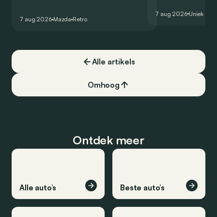
conceptcar die in 2006 debuteerde in
voor gebruik op de
7 aug 2026
Uniek
Detroit bewijst dat op heel knappe wijze.
7 aug 2026
Mazda
Retro
Alle artikels
Omhoog
Ontdek meer
Alle auto’s
Beste auto’s