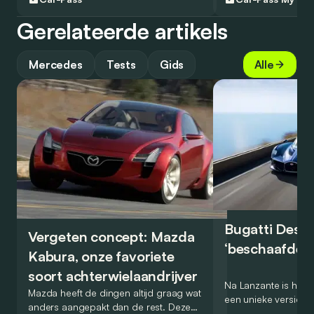
Gerelateerde artikels
Mercedes
Tests
Gids
Alle
Bugatti Destr
Vergeten concept: Mazda
‘beschaafde’ 
Kabura, onze favoriete
soort achterwielaandrijver
Na Lanzante is het n
Mazda heeft de dingen altijd graag wat
een unieke versie v
anders aangepakt dan de rest. Deze
voor te stellen die