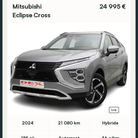
Mitsubishi
24 995 €
Eclipse Cross
1/6
2024
21 080 km
Hybride
185 pk
Automaat
46 g/km