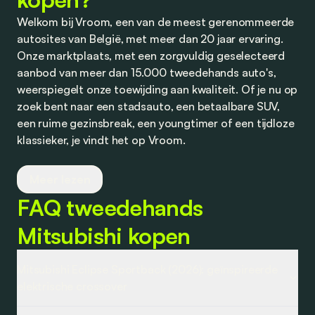
Welkom bij Vroom, een van de meest gerenommeerde
autosites van België, met meer dan 20 jaar ervaring.
Onze marktplaats, met een zorgvuldig geselecteerd
aanbod van meer dan 15.000 tweedehands auto's,
weerspiegelt onze toewijding aan kwaliteit. Of je nu op
zoek bent naar een stadsauto, een betaalbare SUV,
een ruime gezinsbreak, een youngtimer of een tijdloze
klassieker, je vindt het op Vroom.
Wij werken nauw samen met vertrouwde dealers en
Meer lezen
partners om je competitieve aanbiedingen te bieden
FAQ tweedehands
op tweedehands auto's, evenals op financiering en
verzekering. Transparantie staat bij ons centraal, en
Mitsubishi kopen
we nodigen je uit om je ervaringen met ons te delen.
Of het nu gaat om een aankoop bij een dealer of een
Mitsubishi Eclipse Sportback (2026): geïnspireerde
detail dat correctie vereist, wij staan klaar om te
elektrische crossover
luisteren en actie te ondernemen voor een optimale
ervaring.
Na de Mitsubishi Eclipse Cross als kloon van de elektrische