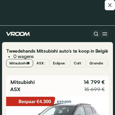
Tweedehands Mitsubishi auto’s te koop in België
0
wagens
•
Mitsubishi
ASX
2
Eclipse
2
Colt
1
Grandis
1
O
Mitsubishi
14 799 €
ASX
15 699 €