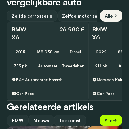
vergelijkbare auto
Zelfde carrosserie
Zelfde motorisatie
Alle
BMW
26 980 €
BMW
X6
X6
2015
158 038 km
Diesel
2022
88 9
313 pk
Automaat
Tweedehands
211 pk
Auto
B&Y Autocenter
Hasselt
Meeusen Kalmth
Car-Pass
Car-Pass
Gerelateerde artikels
BMW
Nieuws
Toekomst
Alle