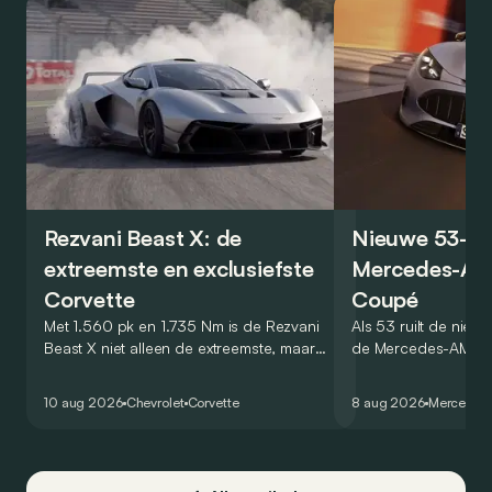
Rezvani Beast X: de
Nieuwe 53-ve
extreemste en exclusiefste
Mercedes-AM
Corvette
Coupé
Met 1.560 pk en 1.735 Nm is de Rezvani
Als 53 ruilt de nieu
Beast X niet alleen de extreemste, maar
de Mercedes-AMG 
met slechts vijf exemplaren ook de meest
zijn V8 in voor een ze
exclusieve Corvette.
virtuele wereld dan
10 aug 2026
Chevrolet
Corvette
8 aug 2026
Mercedes