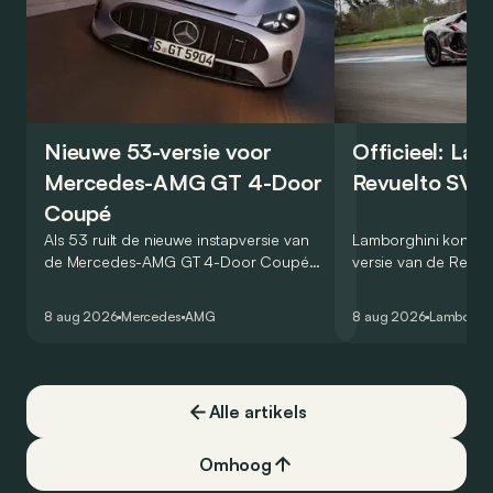
Nieuwe 53-versie voor
Officieel: La
Mercedes-AMG GT 4-Door
Revuelto SV 
Coupé
Als 53 ruilt de nieuwe instapversie van
Lamborghini kondig
de Mercedes-AMG GT 4-Door Coupé
versie van de Revue
zijn V8 in voor een zes-in-lijn. In de
rondetijd van 1:41,6
virtuele wereld dan toch…
Hockenheimring. Het
8 aug 2026
Mercedes
AMG
8 aug 2026
Lamborghi
een record voor pr
Alle artikels
Omhoog