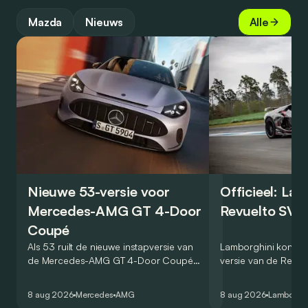
Mazda
Nieuws
Alle
Nieuwe 53-versie voor
Officieel: La
Mercedes-AMG GT 4-Door
Revuelto SV 
Coupé
Als 53 ruilt de nieuwe instapversie van
Lamborghini kondig
de Mercedes-AMG GT 4-Door Coupé
versie van de Revue
zijn V8 in voor een zes-in-lijn. In de
rondetijd van 1:41,6
virtuele wereld dan toch…
Hockenheimring. Het
8 aug 2026
Mercedes
AMG
8 aug 2026
Lamborghi
een record voor pr