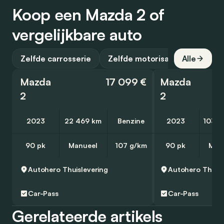
Koop een Mazda 2 of
vergelijkbare auto
Zelfde carrosserie
Zelfde motorisatie
Alle
Mazda
17 099 €
Mazda
2
2
2023
22 469 km
Benzine
2023
103 4
90 pk
Manueel
107 g/km
90 pk
Man
Autohero
Thuislevering
Autohero
Thuisl
Car-Pass
Car-Pass
Gerelateerde artikels