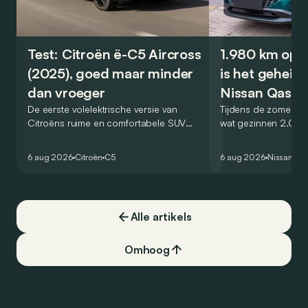
Test: Citroën ë-C5 Aircross
1.980 km op é
(2025), goed maar minder
is het geheim
dan vroeger
Nissan Qashq
De eerste volelektrische versie van
Tijdens de zomervak
Citroëns ruime en comfortabele SUV
wat gezinnen 2.000
moet de kwaliteiten van zijn voorganger
af. Met de Nissan 
naar het elektrische tijdperk vertalen. Is
dat blijkbaar kunne
6 aug 2026
Citroën
C5
6 aug 2026
Nissan
Qa
dat ook gelukt?
één tankstation of 
opzoeken. Klopt dat
Alle artikels
Omhoog