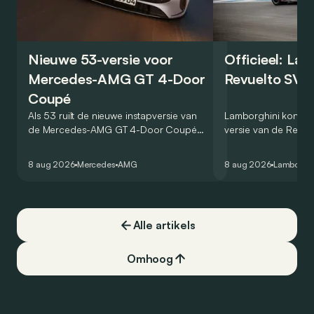
Nieuwe 53-versie voor
Officieel: La
Mercedes-AMG GT 4-Door
Revuelto SV 
Coupé
Als 53 ruilt de nieuwe instapversie van
Lamborghini kondig
de Mercedes-AMG GT 4-Door Coupé
versie van de Revue
zijn V8 in voor een zes-in-lijn. In de
rondetijd van 1:41,6
virtuele wereld dan toch…
Hockenheimring. Het
8 aug 2026
Mercedes
AMG
8 aug 2026
Lamborghi
een record voor pr
Alle artikels
Omhoog