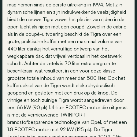
mag nemen sinds de eerste uitreiking in 1994. Met zijn
dynamische lijnen en zijn indrukwekkende veelzijdigheid
biedt de nieuwe Tigra zowel het plezier van rijden in de
open lucht als rijden met een coupé. Zowel in de cabrio-
als in de coupé-uitvoering beschikt de Tigra over een
grote, praktische koffer met een maximaal volume van
440 liter dankzij het vernuftige ontwerp van het
wegklapbare dak, dat vrijwel verticaal in het koetswerk
schuift. Achter de zetels is 70 liter extra bergruimte
beschikbaar, wat resulteert in een voor deze klasse
grootste totale inhoud van meer dan 500 liter. Ook het
kofferdeksel van de Tigra wordt elektrohydraulisch
geopend en gesloten met een druk op de knop. De
vinnige en toch zuinige Tigra wordt aangedreven door
een 66 kW (90 pk) 1.4-liter ECOTEC motor die uitgerust
is met de vernieuwende TWINPORT
brandstofbesparende technologie van Opel, of met een
1.8 ECOTEC motor met 92 kW (125 pk). De Tigra
TwinTop is te koop vanaf de nazomer van 2004. “We