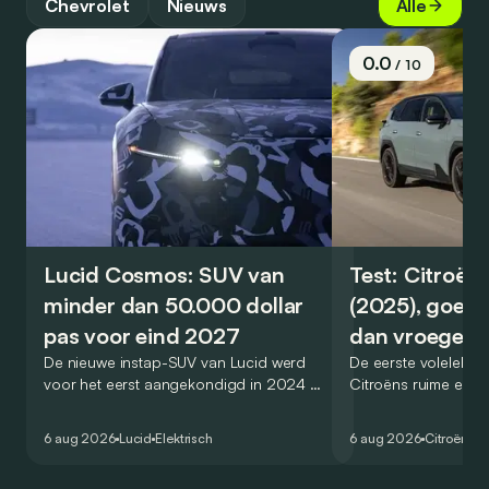
Chevrolet
Nieuws
Alle
0.0
/ 10
Lucid Cosmos: SUV van
Test: Citroën
minder dan 50.000 dollar
(2025), goed
pas voor eind 2027
dan vroeger
De nieuwe instap-SUV van Lucid werd
De eerste volelektri
voor het eerst aangekondigd in 2024 en
Citroëns ruime en 
zou oorspronkelijk nog voor eind 2026
moet de kwaliteiten
het gamma van de Amerikaanse
naar het elektrische 
6 aug 2026
Lucid
Elektrisch
6 aug 2026
Citroën
C5
constructeur vervoegen.
dat ook gelukt?