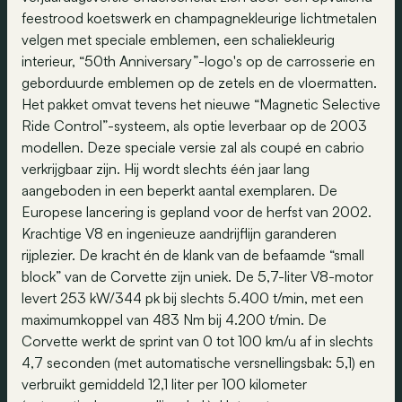
feestrood koetswerk en champagnekleurige lichtmetalen
velgen met speciale emblemen, een schaliekleurig
interieur, “50th Anniversary”-logo's op de carrosserie en
geborduurde emblemen op de zetels en de vloermatten.
Het pakket omvat tevens het nieuwe “Magnetic Selective
Ride Control”-systeem, als optie leverbaar op de 2003
modellen. Deze speciale versie zal als coupé en cabrio
verkrijgbaar zijn. Hij wordt slechts één jaar lang
aangeboden in een beperkt aantal exemplaren. De
Europese lancering is gepland voor de herfst van 2002.
Krachtige V8 en ingenieuze aandrijflijn garanderen
rijplezier. De kracht én de klank van de befaamde “small
block” van de Corvette zijn uniek. De 5,7-liter V8-motor
levert 253 kW/344 pk bij slechts 5.400 t/min, met een
maximumkoppel van 483 Nm bij 4.200 t/min. De
Corvette werkt de sprint van 0 tot 100 km/u af in slechts
4,7 seconden (met automatische versnellingsbak: 5,1) en
verbruikt gemiddeld 12,1 liter per 100 kilometer