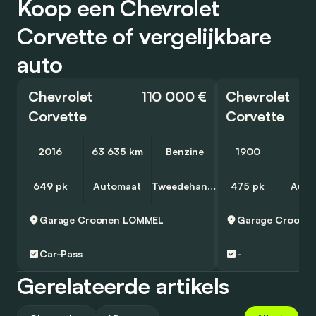
Koop een Chevrolet
Corvette of vergelijkbare
auto
Chevrolet
110 000 €
Chevrolet
Corvette
Corvette
2016
63 635 km
Benzine
1900
10
649 pk
Automaat
Tweedehands
475 pk
Auto
Garage Croonen
LOMMEL
Garage Croone
Car-Pass
-
Gerelateerde artikels