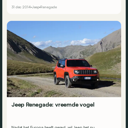
hoofdstad. Centraal stond een Jeep Renegade
31 déc 2014
Jeep
Renegade
gesigneerd door de leden van de Britse rockgroep The
Rolling Stones, namelijk Mick Jgger, Keith Richards,
Ronnie Wood en Charlie Watts.
Jeep Renegade: vreemde vogel
Nadat het Europa heeft gered, wil Jeep het nu