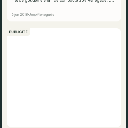
met de gouden eieren, de compacte SUV Renegade. Dit
is de nieuwe look van de Amerikaanse interpretatie van
de Fiat 500X.</span>
6 jun 2018
Jeep
Renegade
PUBLICITÉ