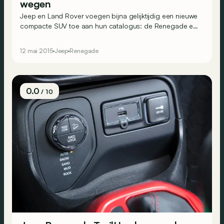
wegen
Jeep en Land Rover voegen bijna gelijktijdig een nieuwe
compacte SUV toe aan hun catalogus: de Renegade en
de Discovery Sport. Dit is het verhaal van de twee
kleinste modellen van twee mythische merken, iets voor
12 mai 2015
Jeep
Renegade
liefhebbers van tripjes buiten de gebaande wegen.
0.0
/ 10