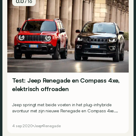
0.0
/ 10
Test: Jeep Renegade en Compass 4xe,
elektrisch offroaden
Jeep springt met beide voeten in het plug-inhybride
avontuur met zijn nieuwe Renegade en Compass 4xe.
Die gaan spaarzaam met brandstof om maar houden er
nog steeds van om hun voeten vuil te maken. Een
4 sep 2020
Jeep
Renegade
perfecte dubbele inborst?