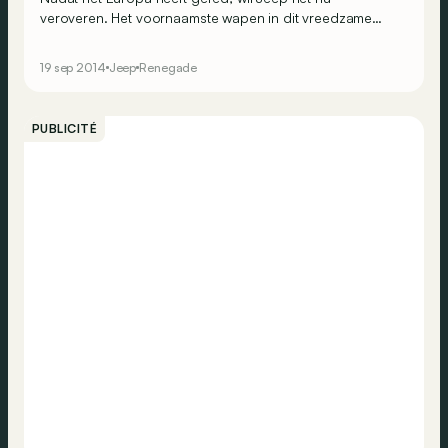
veroveren. Het voornaamste wapen in dit vreedzame
offensief is deze Renegade, een originele terreinwagen
die nieuwe klanten moet winnen. Het doel is ambitieus
19 sep 2014
Jeep
Renegade
maar realistisch.
PUBLICITÉ