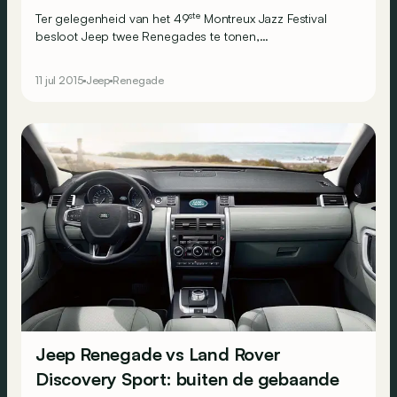
ste
Ter gelegenheid van het 49
Montreux Jazz Festival
besloot Jeep twee Renegades te tonen,
gepersonaliseerd door Garage Italia Customs, het label
van Lapo Elkann (kleinzoon van Giovanni Agnelli en
11 jul 2015
Jeep
Renegade
erfgenaam van Fiat). De missie is om exclusieve modellen
te ontwikkelen op basis van de nieuwe compacte 4x4
die Jeep in Italië bouwt.
Jeep Renegade vs Land Rover
Discovery Sport: buiten de gebaande