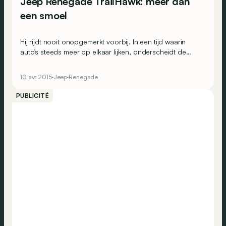
Jeep Renegade TrailHawk: meer dan
een smoel
Hij rijdt nooit onopgemerkt voorbij. In een tijd waarin
auto’s steeds meer op elkaar lijken, onderscheidt de
Renegade zich. Onmogelijk om hem te verwarren met
een ander model. De meningen over het uiterlijk zijn
10 avr 2015
Jeep
Renegade
verdeeld, maar het doel in Europa is duidelijk: nieuwe
klanten winnen.
PUBLICITÉ