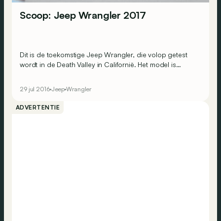
Scoop: Jeep Wrangler 2017
Dit is de toekomstige Jeep Wrangler, die volop getest
wordt in de Death Valley in Californië. Het model is
meteen te herkennen, want Jeep behoudt de hoekige
stijl van het origineel.
29 jul 2016
Jeep
Wrangler
ADVERTENTIE