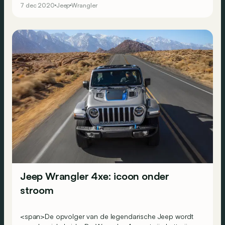
7 dec 2020
Jeep
Wrangler
Jeep Wrangler 4xe: icoon onder
stroom
<span>De opvolger van de legendarische Jeep wordt