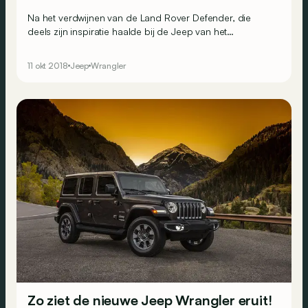
Na het verdwijnen van de Land Rover Defender, die
deels zijn inspiratie haalde bij de Jeep van het
Amerikaanse leger, is de Jeep Wrangler vandaag
wellicht de meest klassieke auto op de markt. Tenzij je
11 okt 2018
Jeep
Wrangler
Morgan meerekent, met roots in 1936. Maar die speelt
natuurlijk in een andere afdeling…
Zo ziet de nieuwe Jeep Wrangler eruit!