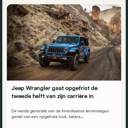
Jeep Wrangler gaat opgefrist de
tweede helft van zijn carrière in
De vierde generatie van de Amerikaanse terreinwagen
geniet van een opgefriste look, betere
offroadcapaciteiten en ook verbeteringen op vlak van
technologie en veiligheid.