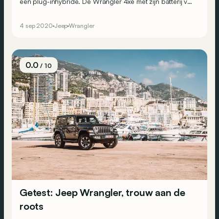
een plug-inhybride. De Wrangler 4xe met zijn batterij van
17 kWh komt begin 2021 op de markt in Europa.</span>
4 sep 2020
Jeep
Wrangler
0.0
/ 10
Getest: Jeep Wrangler, trouw aan de
roots