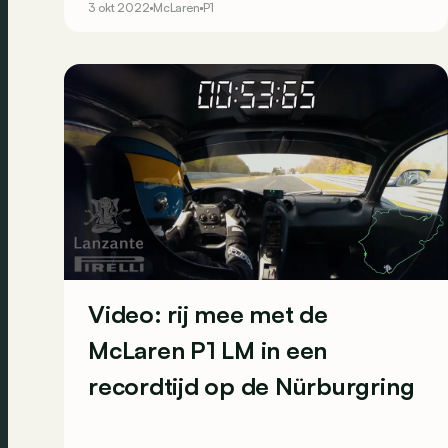
3 okt 2022
McLaren
P1
Video: rij mee met de
McLaren P1 LM in een
recordtijd op de Nürburgring