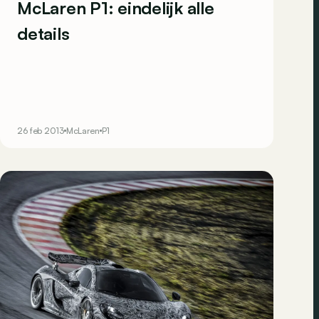
McLaren P1: eindelijk alle
details
26 feb 2013
McLaren
P1