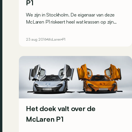
P1
We zijn in Stockholm. De eigenaar van deze
McLaren P1 riskeert heel wat krassen op zijn
koetswerk door zich tussen de gevels en de
vuilniswagen in deze smalle straat te wurmen.
23 aug 2016
McLaren
P1
Het doek valt over de
McLaren P1