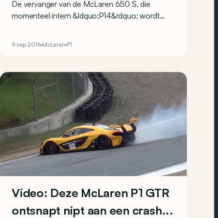
De vervanger van de McLaren 650 S, die
momenteel intern &ldquo;P14&rdquo; wordt
genoemd, zal in maart 2017 op het salon van
Genève zijn opwachting maken. Althans, dat
9 sep 2016
McLaren
P1
vermoeden we&hellip;
Video: Deze McLaren P1 GTR
ontsnapt nipt aan een crash...