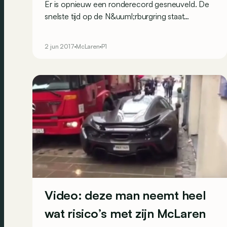
Er is opnieuw een ronderecord gesneuveld. De
snelste tijd op de N&uuml;rburgring staat
voortaan op naam van McLaren, met deze P1
LM.
2 jun 2017
McLaren
P1
Video: deze man neemt heel
wat risico’s met zijn McLaren