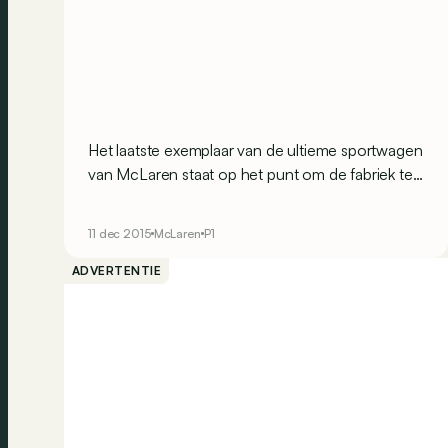
Het laatste exemplaar van de ultieme sportwagen
van McLaren staat op het punt om de fabriek te
verlaten. Het doek valt dus over deze
buitengewone wagen waarvan de
11 dec 2015
McLaren
P1
eigenschappen en prestaties quasi onmogelijk
leken om te bouwen.
ADVERTENTIE