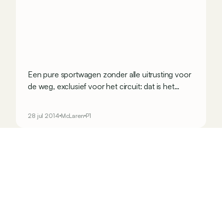
Een pure sportwagen zonder alle uitrusting voor
de weg, exclusief voor het circuit: dat is het
recept van deze toekomstige McLaren P1 GTR.
Bij de elegantiewedstrijd van Pebble Beach
28 jul 2014
McLaren
P1
midden augustus licht McLaren het doek van
deze extreme variant van zijn supercar.