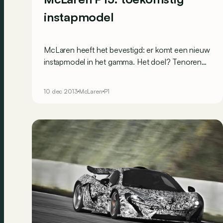
instapmodel
McLaren heeft het bevestigd: er komt een nieuw
instapmodel in het gamma. Het doel? Tenoren
als de Audi R8 en Porsche 911 beconcurreren en
de wereld van McLaren toegankelijker maken.
10 dec 2013
McLaren
P1