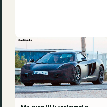
McLaren P13: toekomstig