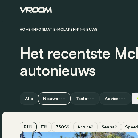
HOME
INFORMATIE
MCLAREN
P1
NIEUWS
Het recentste Mc
autonieuws
Alle
Nieuws
Tests
Advies
P1
F1
750S
Artura
Senna
Speed
19
8
3
2
2