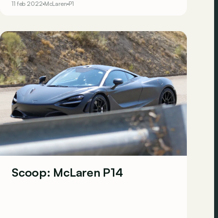
11 feb 2022
McLaren
P1
wel wat!
Scoop: McLaren P14