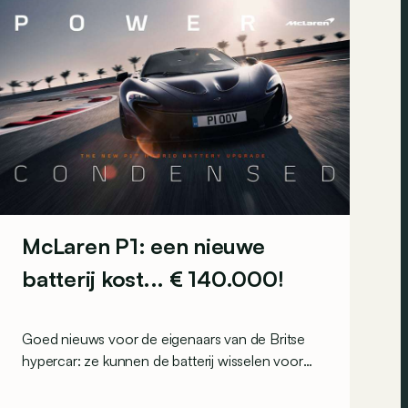
McLaren P1: een nieuwe
batterij kost... € 140.000!
Goed nieuws voor de eigenaars van de Britse
hypercar: ze kunnen de batterij wisselen voor
nog straffere prestaties. Maar dat gaat ten koste
van het 100% elektrische rijbereik... en het kost