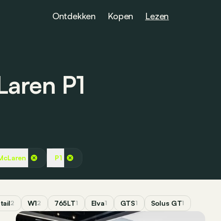
Ontdekken
Kopen
Lezen
Laren P1
McLaren
P1
tail
W1
765LT
Elva
GTS
Solus GT
2
2
1
1
1
1