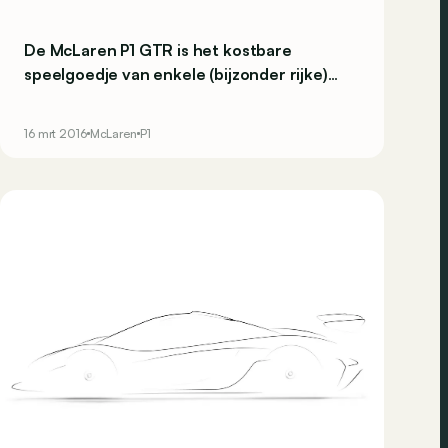
De McLaren P1 GTR is het kostbare
speelgoedje van enkele (bijzonder rijke)
uitverkorenen. Een exclusieve wagen die
bestemd is voor de piste en die enkel zijn
16 mrt 2016
McLaren
P1
opwachting maakt op uitzonderrijke
evenementen georganiseerd door de
autobouwer.