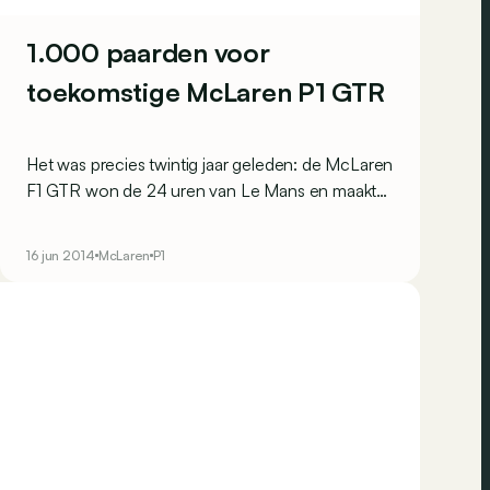
1.000 paarden voor
toekomstige McLaren P1 GTR
Het was precies twintig jaar geleden: de McLaren
F1 GTR won de 24 uren van Le Mans en maakte
van de letters GTR een begrip. Een legende die
de Britten graag opnieuw tot leven willen wekken
16 jun 2014
McLaren
P1
met een speciale versie van de P1.