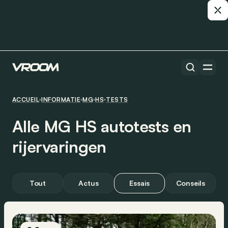
ACCUEIL
INFORMATIE
MG
HS
TESTS
Alle MG HS autotests en
rijervaringen
Tout
Actus
Essais
Conseils