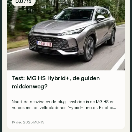
0.0
/ 10
Test: MG HS Hybrid+, de gulden
middenweg?
Naast de benzine en de plug-inhybride is de MG HS er
nu ook met de zelfopladende ‘Hybrid+’-motor. Biedt die
de gulden middenweg tussen aanschafprijs en een lager
verbruik?
19 déc 2025
MG
HS