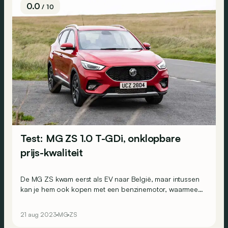
0.0
/ 10
Test: MG ZS 1.0 T-GDi, onklopbare
prijs-kwaliteit
De MG ZS kwam eerst als EV naar België, maar intussen
kan je hem ook kopen met een benzinemotor, waarmee
je wel bijzonder veel auto krijgt voor het geld...
21 aug 2023
MG
ZS