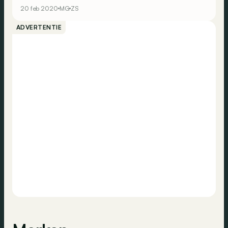
kennismaking met een elektrische SUV uit China?
20 feb 2020
MG
ZS
ADVERTENTIE