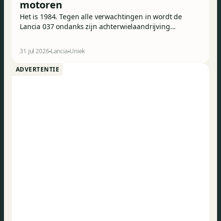
motoren
Het is 1984. Tegen alle verwachtingen in wordt de
Lancia 037 ondanks zijn achterwielaandrijving
wereldrallykampioen. Maar Lancia beseft ook dat dit
succes enkel kan worden bestendigd door op
31 jul 2026
Lancia
Uniek
vierwielaandrijving over te stappen. Omdat de
constructeur alles graag wat ‘anders’ doet, ontwikkelt
ADVERTENTIE
het een merkwaardige berline: de Trevi Bimotore.