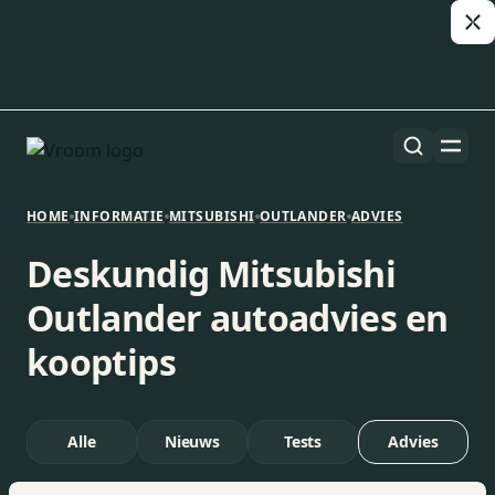
HOME
INFORMATIE
MITSUBISHI
OUTLANDER
ADVIES
Deskundig Mitsubishi
Outlander autoadvies en
kooptips
Alle
Nieuws
Tests
Advies