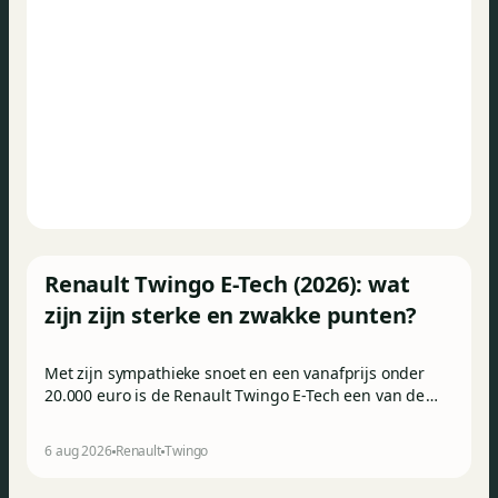
Renault Twingo E-Tech (2026): wat
zijn zijn sterke en zwakke punten?
Met zijn sympathieke snoet en een vanafprijs onder
20.000 euro is de Renault Twingo E-Tech een van de
aantrekkelijkste elektrische stadswagens van het
moment. Maar weet hij ook in de praktijk te
6 aug 2026
Renault
Twingo
overtuigen? Dit zijn zijn belangrijkste sterke en
zwakke punten.