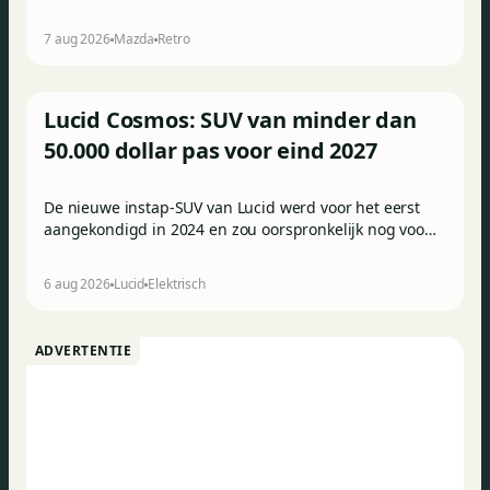
debuteerde in Detroit bewijst dat op heel knappe
wijze.
7 aug 2026
Mazda
Retro
Lucid Cosmos: SUV van minder dan
50.000 dollar pas voor eind 2027
De nieuwe instap-SUV van Lucid werd voor het eerst
aangekondigd in 2024 en zou oorspronkelijk nog voor
eind 2026 het gamma van de Amerikaanse
constructeur vervoegen.
6 aug 2026
Lucid
Elektrisch
ADVERTENTIE