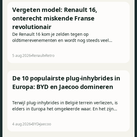
Vergeten model: Renault 16,
onterecht miskende Franse
revolutionair
De Renault 16 kom je zelden tegen op
oldtimerevenementen en wordt nog steeds veel
gebruikt in het Franse hinterland. Hij wordt vaak over
het hoofd gezien, maar toch was de 16 in 1965 een
5 aug 2026
Renault
Retro
absoluut uniek aanbod.
De 10 populairste plug-inhybrides in
Europa: BYD en Jaecoo domineren
Terwijl plug-inhybrides in België terrein verliezen, is
elders in Europa het omgekeerde waar. En het zijn
vooral de Chinese merken die van die toenemende
populariteit profiteren: de voltallige top 3 van de
4 aug 2026
BYD
Jaecoo
Europese PHEV-inschrijvingen komt uit China.