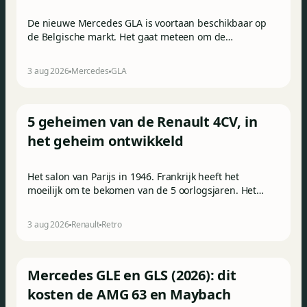
De nieuwe Mercedes GLA is voortaan beschikbaar op
de Belgische markt. Het gaat meteen om de
goedkoopste elektrische Mercedes van het moment.
3 aug 2026
Mercedes
GLA
5 geheimen van de Renault 4CV, in
het geheim ontwikkeld
Het salon van Parijs in 1946. Frankrijk heeft het
moeilijk om te bekomen van de 5 oorlogsjaren. Het
land ligt in puin, de Fransen zijn uitgeput en
geruïneerd en de economie ligt plat. Toch is de
3 aug 2026
Renault
Retro
moraal goed op de Renault-stand, waar men de
toekomst bezingt.
Mercedes GLE en GLS (2026): dit
kosten de AMG 63 en Maybach