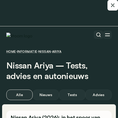
HOME
INFORMATIE
NISSAN
ARIYA
Nissan Ariya ― Tests,
advies en autonieuws
Alle
Nieuws
Tests
Advies
Nissan Ariya (2026): in het spoor van