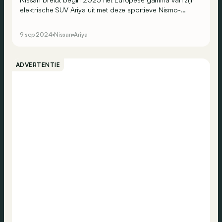
elektrische SUV Ariya uit met deze sportieve Nismo-
versie. In afwachting van zijn lancering, maken we alvast
een overzicht in 7 cijfers.
9 sep 2024
Nissan
Ariya
ADVERTENTIE