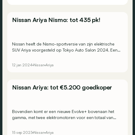
Nissan Ariya Nismo: tot 435 pk!
Nissan heeft de Nismo-sportversie van zijn elektrische
SUV Ariya voorgesteld op Tokyo Auto Salon 2024. Een
versie die er niet enkel gespierder uitziet, maar ook wat
meer vermogen peutert uit zijn elektromotoren.
12 jan 2024
Nissan
Ariya
Nissan Ariya: tot €5.200 goedkoper
Bovendien komt er een nieuwe Evolve+ bovenaan het
gamma, met twee elektromotoren voor een totaal van
290 kW (396 pk) en 600 Nm koppel.
15 sep 2023
Nissan
Ariya