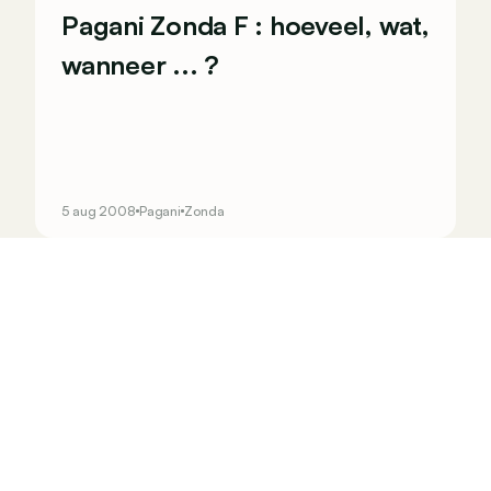
Pagani Zonda F : hoeveel, wat,
wanneer ... ?
5 aug 2008
Pagani
Zonda