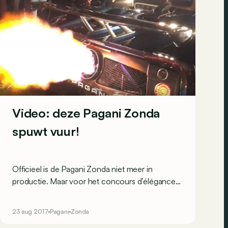
Video: deze Pagani Zonda
spuwt vuur!
Officieel is de Pagani Zonda niet meer in
productie. Maar voor het concours d’élégance
in Pebble Beach komt Pagani nog één keer met
een speciale Zonda…
23 aug 2017
Pagani
Zonda