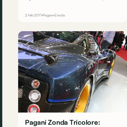
kan soms ook ongewenst zijn&hellip;
2 feb 2017
Pagani
Zonda
Pagani Zonda Tricolore: