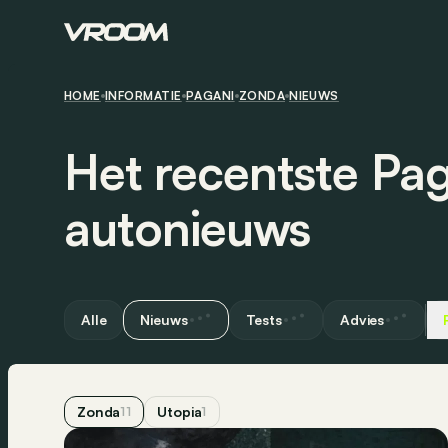
HOME
INFORMATIE
PAGANI
ZONDA
NIEUWS
Het recentste Pa
autonieuws
Alle
Nieuws
Tests
Advies
Zonda
Utopia
11
1