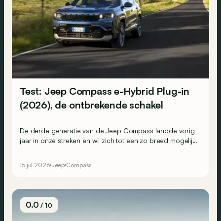
Test: Jeep Compass e-Hybrid Plug-in
(2026), de ontbrekende schakel
De derde generatie van de Jeep Compass landde vorig
jaar in onze streken en wil zich tot een zo breed mogelijk
publiek richten. Het gamma bestond al uit een
mildhybride en enkele volledig elektrische versies, en
15 jul 2026
Jeep
Compass
wordt nu aangevuld met een plug-inhybride die voor
sommigen een interessante keuze kan zijn.
0.0
/ 10