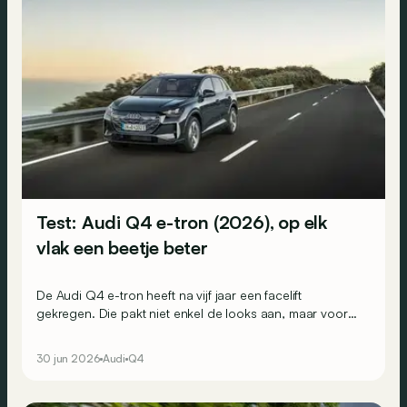
Test: Audi Q4 e-tron (2026), op elk
vlak een beetje beter
De Audi Q4 e-tron heeft na vijf jaar een facelift
gekregen. Die pakt niet enkel de looks aan, maar vooral
het interieur en ook de onderhuidse techniek. Maar is de
stap groot genoeg om het hoofd te bieden aan de
30 jun 2026
Audi
Q4
steeds sterkere concurrentie?