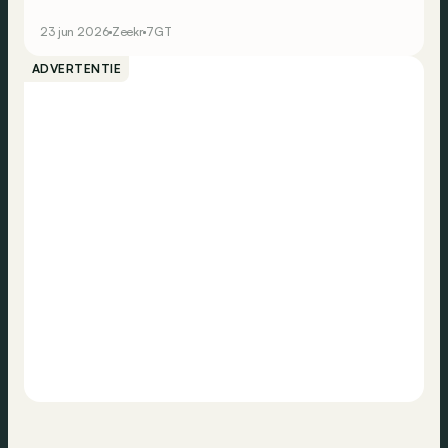
wel plaats voor in het Europese gamma van het Chinese
elektrische merk?
23 jun 2026
Zeekr
7GT
ADVERTENTIE