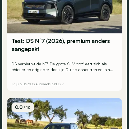
Test: DS N°7 (2026), premium anders
aangepakt
DS vernieuwt de N°7. De grote SUV profileert zich als
chiquer en origineler dan zijn Duitse concurrenten in het
premiumsegment, en is bovendien minder uitgesproken
dan de N°8. Hij moet dan ook een breder publiek
17 jul 2026
DS Automobiles
DS 7
overtuigen. Wij reden met zowel de elektrische als de
microhybride versie.
0.0
/ 10