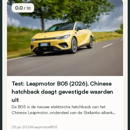
0.0
/ 10
Test: Leapmotor B05 (2026), Chinese
hatchback daagt gevestigde waarden
uit
De B05 is de nieuwe elektrische hatchback van het
Chinese Leapmotor, onderdeel van de Stellantis-alliantie.
Op papier vormt hij een serieuze uitdager voor modellen
als de Peugeot e-308 en Volkswagen ID.3. Maakt hij die
25 jun 2026
Leapmotor
B05
belofte ook waar?