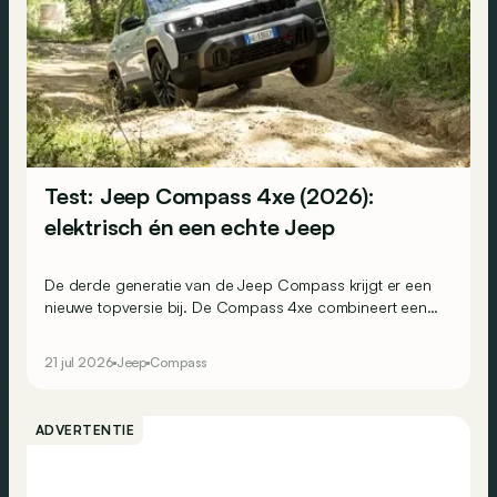
Test: Jeep Compass 4xe (2026):
elektrisch én een echte Jeep
De derde generatie van de Jeep Compass krijgt er een
nieuwe topversie bij. De Compass 4xe combineert een
volledig elektrische aandrijflijn met vierwielaandrijving,
375 pk en extra terreincapaciteiten. Is dit de elektrische
21 jul 2026
Jeep
Compass
Jeep die zijn naam eer aandoet?
ADVERTENTIE