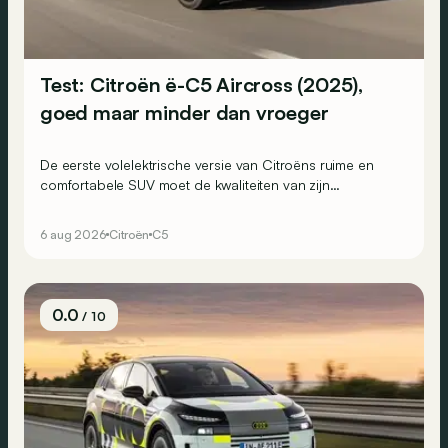
Test: Citroën ë-C5 Aircross (2025),
goed maar minder dan vroeger
De eerste volelektrische versie van Citroëns ruime en
comfortabele SUV moet de kwaliteiten van zijn
voorganger naar het elektrische tijdperk vertalen. Is dat
ook gelukt?
6 aug 2026
Citroën
C5
0.0
/ 10