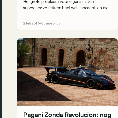
Het grote probleem voor eigenaars van
supercars: ze trekken heel wat aandacht, en die
kan soms ook ongewenst zijn&hellip;
2 feb 2017
Pagani
Zonda
Pagani Zonda Revolucion: nog