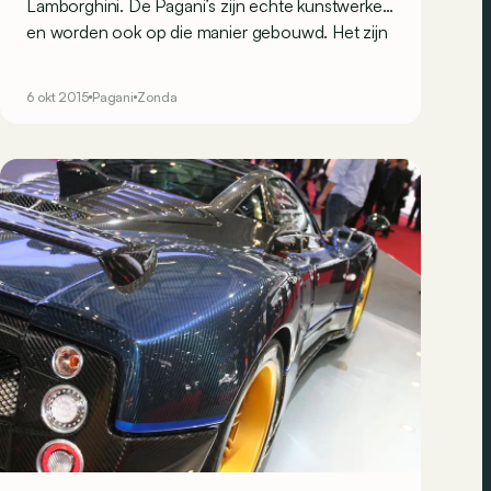
Lamborghini. De Pagani’s zijn echte kunstwerken
en worden ook op die manier gebouwd. Het zijn
uitzonderlijke staaltjes van autovernuft, maar wat
kost het nu eigenlijk om zo’n monster te
6 okt 2015
Pagani
Zonda
onderhouden? Wel, er is goed en er is slecht
nieuws…