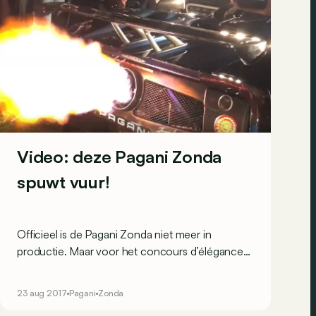
Video: deze Pagani Zonda
spuwt vuur!
Officieel is de Pagani Zonda niet meer in
productie. Maar voor het concours d’élégance
in Pebble Beach komt Pagani nog één keer met
een speciale Zonda…
23 aug 2017
Pagani
Zonda