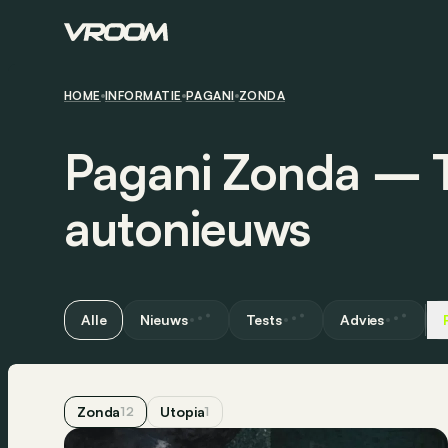
HOME
INFORMATIE
PAGANI
ZONDA
Pagani Zonda ― T
autonieuws
Alle
Nieuws
Tests
Advies
Zonda
Utopia
12
1