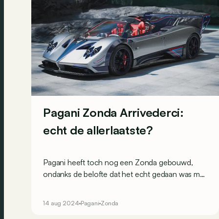
Pagani Zonda Arrivederci:
echt de allerlaatste?
Pagani heeft toch nog een Zonda gebouwd,
ondanks de belofte dat het echt gedaan was met
de HP Barchetta. Wat maakt deze Arrivederci zo
speciaal?
14 aug 2024
Pagani
Zonda