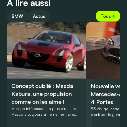
À lire aussi
BMW
Actus
Tous
Concept oublié : Mazda
Nouvelle vers
Kabura, une propulsion
Mercedes-A
comme on les aime !
4 Portes
Marque intéressante à plus d’un titre,
53 oblige, cette nou
Mazda a toujours aimé ne rien faire
d’entrée de gamme
comme les autres. Ce concept présenté
GT Coupé 4 Portes 
au salon de Détroit en 2006 le prouve
un six-cylindre en li