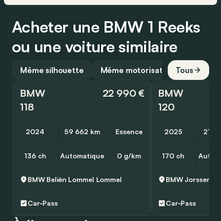
Acheter une BMW 1 Reeks
ou une voiture similaire
Même silhouette
Même motorisation
Tous
BMW
22 990 €
BMW
118
120
2024
59 662 km
Essence
2025
21 3
136 ch
Automatique
0 g/km
170 ch
Autom
BMW Beliën Lommel
Lommel
BMW Jorssen Zu
Car-Pass
Car-Pass