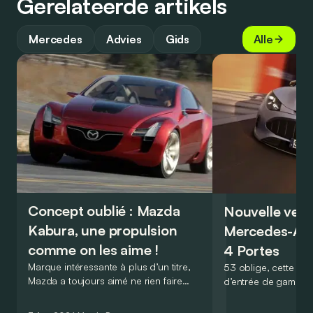
Gerelateerde artikels
Mercedes
Advies
Gids
Alle
Concept oublié : Mazda
Nouvelle vers
Kabura, une propulsion
Mercedes-A
comme on les aime !
4 Portes
Marque intéressante à plus d’un titre,
53 oblige, cette nou
Mazda a toujours aimé ne rien faire
d’entrée de gamme
comme les autres. Ce concept présenté
GT Coupé 4 Portes 
au salon de Détroit en 2006 le prouve
un six-cylindre en li