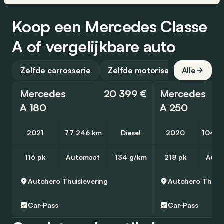
Koop een Mercedes Classe
A of vergelijkbare auto
Zelfde carrosserie
Zelfde motorisatie
Alle
Mercedes
20 399 €
Mercedes
A 180
A 250
2021
77 246 km
Diesel
2020
104 4
116 pk
Automaat
134 g/km
218 pk
Auto
Autohero
Thuislevering
Autohero
Thuisl
Car-Pass
Car-Pass