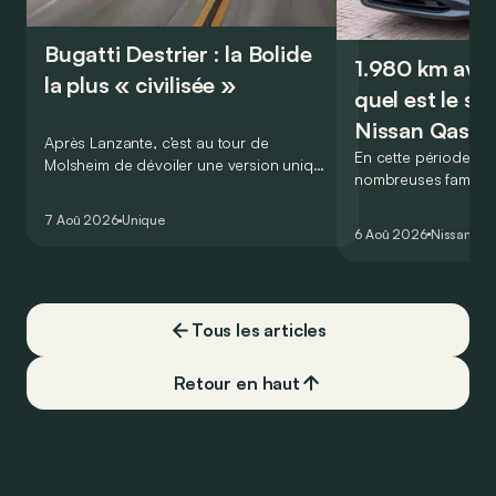
Bugatti Destrier : la Bolide
1.980 km avec
la plus « civilisée »
quel est le se
Nissan Qashq
Après Lanzante, c’est au tour de
En cette période est
Molsheim de dévoiler une version unique
nombreuses familles
et homologuée pour un usage routier de
2.000 km durant le
l’ultime Bugatti Bolide !
7 Aoû 2026
Unique
Visiblement, en opta
6 Aoû 2026
Nissan
Qa
Qashqai e-Power, il 
couvrir toute cette 
devoir chercher la
carburant, ni borne
Tous les articles
vrai ?
Retour en haut