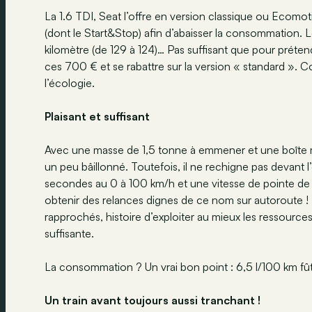
La 1.6 TDI, Seat l’offre en version classique ou Ecom
(dont le Start&Stop) afin d’abaisser la consommation
kilomètre (de 129 à 124)… Pas suffisant que pour préte
ces 700 € et se rabattre sur la version « standard ». Co
l’écologie.
Plaisant et suffisant
Avec une masse de 1,5 tonne à emmener et une boîte m
un peu bâillonné. Toutefois, il ne rechigne pas devant l’
secondes au 0 à 100 km/h et une vitesse de pointe de 17
obtenir des relances dignes de ce nom sur autoroute ! B
rapprochés, histoire d’exploiter au mieux les ressources
suffisante.
La consommation ? Un vrai bon point : 6,5 l/100 km fû
Un train avant toujours aussi tranchant !