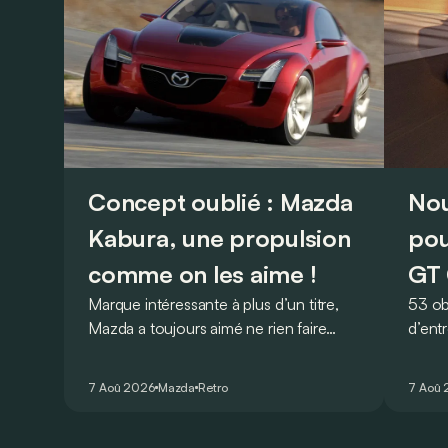
Concept oublié : Mazda
Nou
Kabura, une propulsion
pou
comme on les aime !
GT 
Marque intéressante à plus d’un titre,
53 ob
Mazda a toujours aimé ne rien faire
d’ent
comme les autres. Ce concept
AMG G
présenté au salon de Détroit en 2006
V8 pou
7 Aoû 2026
Mazda
Retro
7 Aoû
le prouve de la plus belle des manières…
Virtu