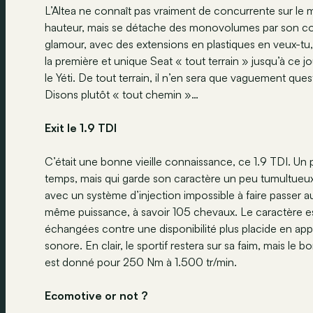
L’Altea ne connaît pas vraiment de concurrente sur le ma
hauteur, mais se détache des monovolumes par son co
glamour, avec des extensions en plastiques en veux-tu,
la première et unique Seat « tout terrain » jusqu’à ce j
le Yéti. De tout terrain, il n’en sera que vaguement que
Disons plutôt « tout chemin »…
Exit le 1.9 TDI
C’était une bonne vieille connaissance, ce 1.9 TDI. Un
temps, mais qui garde son caractère un peu tumultueux et
avec un système d’injection impossible à faire passer 
même puissance, à savoir 105 chevaux. Le caractère est
échangées contre une disponibilité plus placide en ap
sonore. En clair, le sportif restera sur sa faim, mais l
est donné pour 250 Nm à 1.500 tr/min.
Ecomotive or not ?