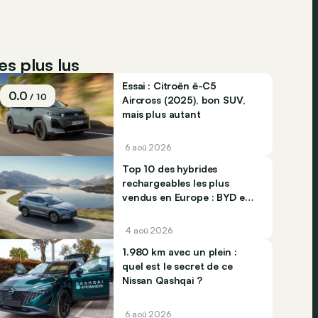
es plus lus
Essai : Citroën ë-C5
0.0
/ 10
Aircross (2025), bon SUV,
mais plus autant
6 aoû 2026
Top 10 des hybrides
rechargeables les plus
vendus en Europe : BYD et
Jaecco dominent
4 aoû 2026
1.980 km avec un plein :
quel est le secret de ce
Nissan Qashqai ?
6 aoû 2026