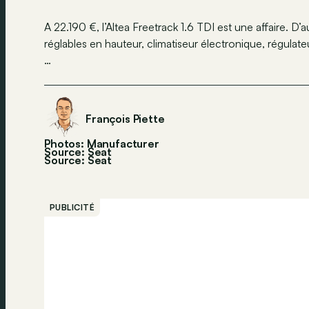
A 22.190 €, l’Altea Freetrack 1.6 TDI est une affaire. D’
réglables en hauteur, climatiseur électronique, régulateu
…
François Piette
Photos: Manufacturer
Source: Seat
Source:
Seat
PUBLICITÉ