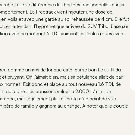
rché : elle se différencie des berlines traditionnelles par sa
mportement. La Freetrack vient rajouter une dose de
 en voilà et avec une garde au sol rehaussée de 4 cm. Elle fut
our, en attendant l’hypothétique arrivée du SUV Tribu, basé sur
stion avec ce moteur 1.6 TDI, animant les seules roues avant.
 peu comme un ami de longue date, qui se bonifie au fil du
 bruyant. On l’aimait bien, mais sa pétulance allait de pair
aux normes. Exit donc et place au tout nouveau 1.6 TDI, de
 tout autre : les poussées velues à 2.000 tr/min sont
parence, mais également plus discrète d’un point de vue
e bon père de famille y gagnera au change. A noter que le couple