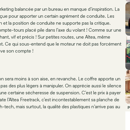
rketing balancée par un bureau en manque d’inspiration. La
conçue pour apporter un certain agrément de conduite. Les
n et la position de conduite ne supporte pas la critique.
ompte-tours placé pile dans l’axe du volant ! Comme sur une
chant, vif et précis ! Sur petites routes, une Altea, même
nt. Ce qui sous-entend que le moteur ne doit pas forcément
ouve son compte !
rron sera moins à son aise, en revanche. Le coffre apporte un
as des plus légers à manipuler. On apprécie aussi le silence
une certaine sécheresse de suspension. C’est le prix à payer
e l’Altea Freetrack, c’est incontestablement sa planche de
-tech, mais surtout, la qualité des plastiques n’arrive pas au
P