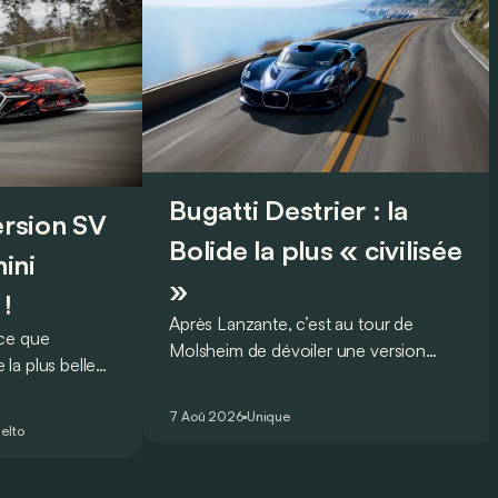
Bugatti Destrier : la
version SV
Bolide la plus « civilisée
ini
»
 !
Après Lanzante, c’est au tour de
oce que
Molsheim de dévoiler une version
la plus belle
unique et homologuée pour un usage
 nouveau record
routier de l’ultime Bugatti Bolide !
ing pour une
7 Aoû 2026
Unique
elto