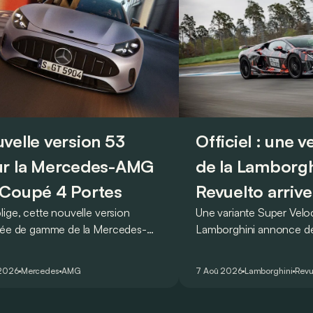
velle version 53
Officiel : une 
r la Mercedes-AMG
de la Lamborgh
Coupé 4 Portes
Revuelto arrive
lige, cette nouvelle version
Une variante Super Vel
rée de gamme de la Mercedes-
Lamborghini annonce de 
T Coupé 4 Portes troque son
des manières : avec un
r un six-cylindre en ligne.
du tour au Hockenheimr
 2026
Mercedes
AMG
7 Aoû 2026
Lamborghini
Revu
ellement du moins…
voiture de série !