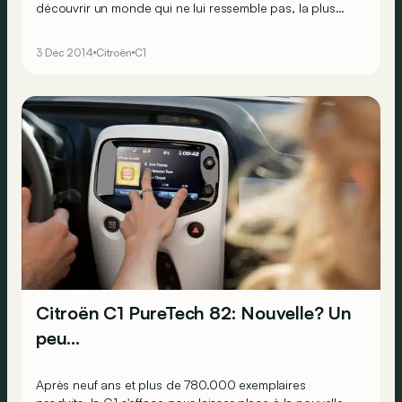
découvrir un monde qui ne lui ressemble pas, la plus
petite des Citroën intrigue. Pourtant, elle partage de
manière très rationnelle, une immense majorité de ses
3 Déc 2014
Citroën
C1
composants avec deux autres copines : la Peugeot 108
et la Toyota Aygo. Qu’a-t-elle pour elle, cette petite C1 ?
Citroën C1 PureTech 82: Nouvelle? Un
peu…
Après neuf ans et plus de 780.000 exemplaires