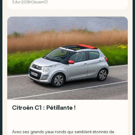
3 Avr 2018
Citroën
C1
et Urban Ride.
Citroën C1 : Pétillante !
Avec ses grands yeux ronds qui semblent étonnés de