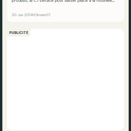
produits, la C1 s'efface pour laisser place à la nouvelle
C1. Pas question de révolution: la nouvelle C1 partage
toujours ses entrailles et sa chaîne de production
20 Jun 2014
Citroën
C1
tchèque avec la Toyota Aygo et la Peugeot, devenue
108 pour l'occasion.
PUBLICITÉ