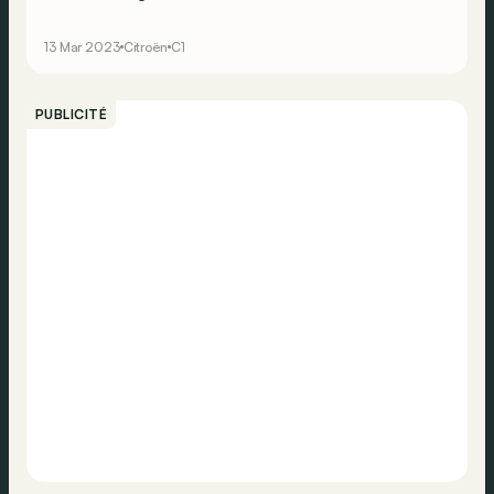
revanche improbable qui lui vaut une cote en hausse
constante ! Vous cherchez un utilitaire branché à petit
13 Mar 2023
Citroën
C1
prix ? Ne cherchez pas plus loin mais dépêchez-vous…
PUBLICITÉ